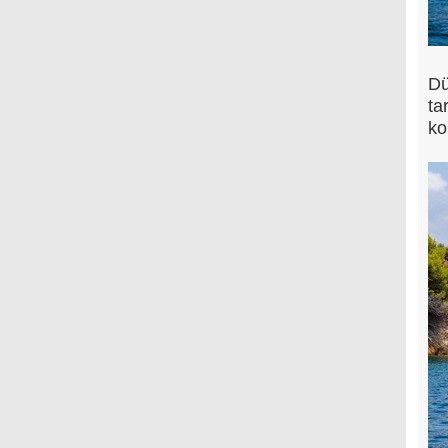
Dü
ta
ko