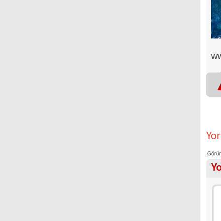
ww
Yo
Görün
Y