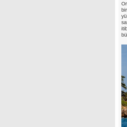
Or
bi
yü
sa
it
bü