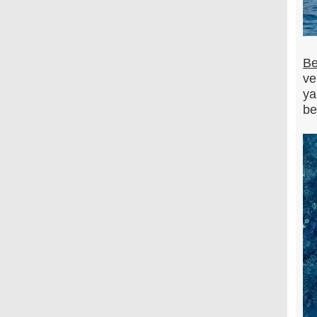
Be
ve
ya
be