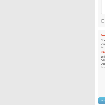
Sea
New
Use
Ren
Pla
Sel
Edi
Ope
İla
Pur