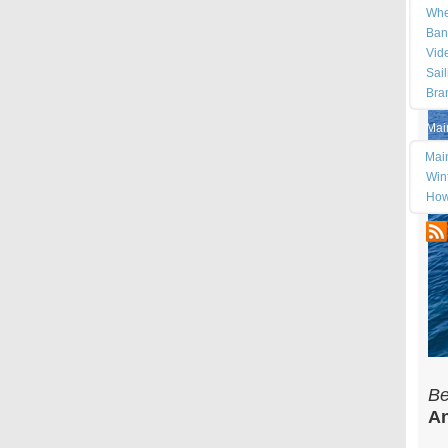
Whe
Ban
Vid
Sai
Bra
Mai
Mai
Wint
How
Be
An