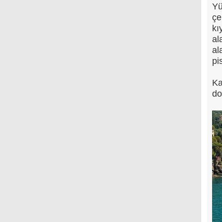
Yü
çe
kı
al
al
pi
Ka
do