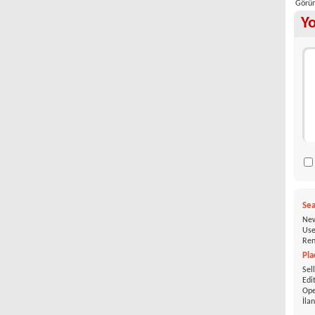
Görün
Y
Sea
New
Use
Ren
Pla
Sel
Edi
Ope
İla