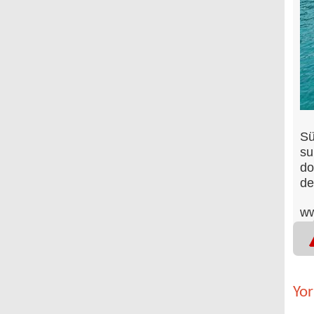
Sü
su
do
de
ww
Yo