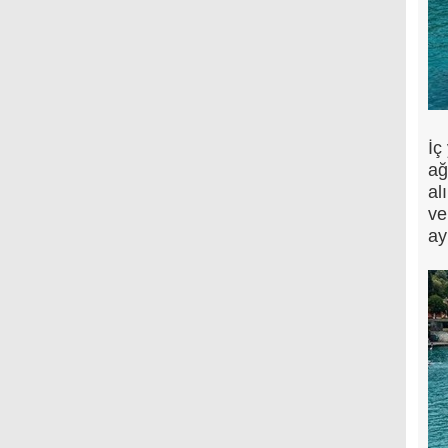
İç
ağ
al
ve
ay