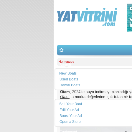
Homepage
Search
New Boats
Otam 90 GTS Projesi
Used Boats
Rental Boats
Otam
, 2024’te suya indirmeyi planladığı ye
Place Ad
Otam
’ın marka değerlerine ışık tutan bir 
sınıfların standartlarını taşıyan
90 GTS
, 
Sell Your Boat
Edit Your Ad
Boost Your Ad
Open a Store