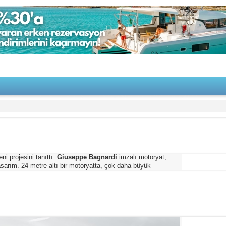
7/22/2022
ni projesini tanıttı.
Giuseppe Bagnardi
imzalı motoryat,
tasarım. 24 metre altı bir motoryatta, çok daha büyük
markanın Fast & Iconic serisinin en yeni üyesi olacak.