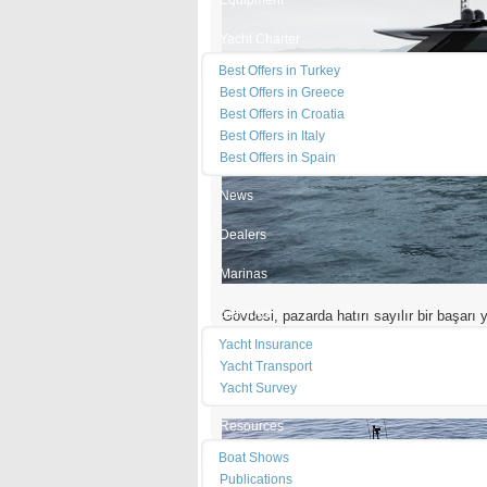
Equipment
Yacht Charter
Best Offers in Turkey
Best Offers in Greece
Best Offers in Croatia
Best Offers in Italy
Best Offers in Spain
News
Dealers
Marinas
Services
Gövdesi, pazarda hatırı sayılır bir başarı
versiyonu olan
90 GTS
, genel çerçevede b
Yacht Insurance
Otam
, yeni tasarımın açılır hard top tava
Yacht Transport
yarım boy ön camlı versiyonlarını da piy
Yacht Survey
merkezinde yer alacak.
Resources
Boat Shows
Publications