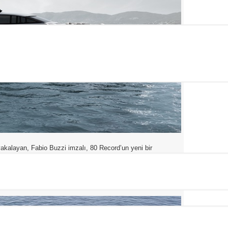
 yakalayan, Fabio Buzzi imzalı, 80 Record’un yeni bir
ir günlük gezi veya süperyat takip teknesi profiline sahip.
nlı standart versiyonunun yanı sıra soft top tavanlı, tam veya
asaya sürecek. Bu versiyonlarda master kamara gövdenin