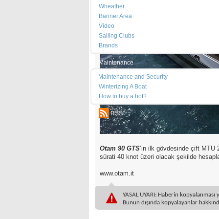
Wheather
Banner Area
Video
Sailing Clubs
Brands
Maintenance
Maintenance and Security
Winterizing A Boat
How to buy a bot?
RSS
Otam 90 GTS
’in ilk gövdesinde çift MTU
sürati 40 knot üzeri olacak şekilde hesapl
www.otam.it
YASAL UYARI: Haberin kopyalanması yasa
Bunun dışında kopyalayanlar hakkında