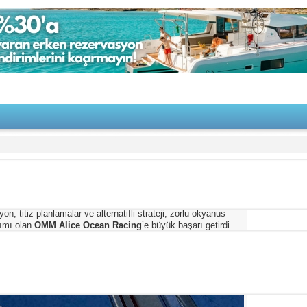
uadra’yı 5. sırada tamamladı
2/15/2022
n, titiz planlamalar ve alternatifli strateji, zorlu okyanus
kımı olan
OMM Alice Ocean Racing
’e büyük başarı getirdi.