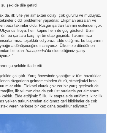
şu şekilde dile getirdi:
sak da, ilk 5’te yer almaktan dolayı çok gururlu ve mutluyuz.
 tekneler ciddi problemler yaşadılar. Ekipman arızaları ve
den bazı takımlar oldu. Rüzgar şartları tahmin edilenden çok
k. Okyanus filoya, hem kapris hem de güç gösterdi. Bizim
üm bu şartlara karşı iyi bir etap geçirdik. Takımımıza
nsorlarımıza teşekkür ediyoruz. Elde ettiğimiz bu başarının,
kaynağına dönüşeceğine inanıyoruz. Ülkemize döndükten
ından biri olan
Transquadra
’da elde ettiğimiz yarış
iyoruz.”
ını şu şekilde ifade etti:
şekilde çalıştık. Yarış öncesinde yaptığımız tüm hazırlıklar,
klenen rüzgarların gelmemesinden ötürü, stratejimizi kısa
urumlar oldu. Fiziksel olarak çok zor bir yarış geçirsek de
ratejiler, ilk yılımız olsa da çok üst sıralarda yer almamızı
aldık. Elde ettiğimiz 5.lik, ilk etapta elde ettiğimiz ikincilik
cı yelken tutkunlarından aldığımız geri bildirimler de çok
estek veren herkese bir kez daha teşekkür ediyoruz.”