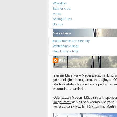
Wheather
Banner Area
Video
Sailing Clubs
Brands
Maintenance
Maintenance and Security
Winterizing A Boat
How to buy a bot?
RSS
Yarışın Marsilya – Madeira etabını ikinc
yelkenciliğinin konuşulmasını sağlayan
OM
Martinik etabında da istikrarlı performans
5. sırada tamamladı.
Odunpazarı Modern Müze’nin ana sponsorl
Tolga Pamir
’den oluşan kadrosuyla yarış t
yer alsa da ilk kez bir Türk takımı, Martin