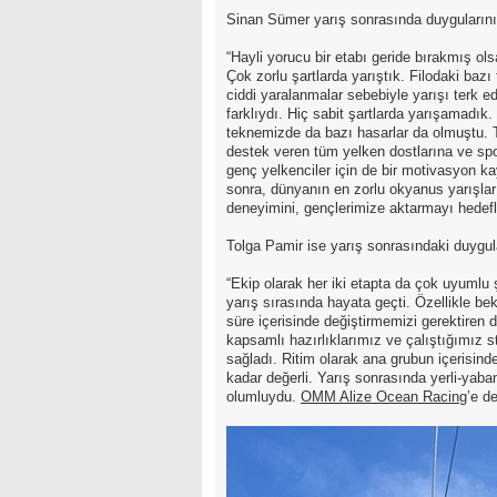
Sinan Sümer yarış sonrasında duygularını 
“Hayli yorucu bir etabı geride bırakmış ol
Çok zorlu şartlarda yarıştık. Filodaki bazı
ciddi yaralanmalar sebebiyle yarışı terk e
farklıydı. Hiç sabit şartlarda yarışamadı
teknemizde da bazı hasarlar da olmuştu. T
destek veren tüm yelken dostlarına ve spo
genç yelkenciler için de bir motivasyon 
sonra, dünyanın en zorlu okyanus yarışlar
deneyimini, gençlerimize aktarmayı hedefl
Tolga Pamir ise yarış sonrasındaki duygular
“Ekip olarak her iki etapta da çok uyumlu 
yarış sırasında hayata geçti. Özellikle be
süre içerisinde değiştirmemizi gerektiren d
kapsamlı hazırlıklarımız ve çalıştığımız st
sağladı. Ritim olarak ana grubun içerisinde k
kadar değerli. Yarış sonrasında yerli-yaban
olumluydu.
OMM Alize Ocean Racing
’e d