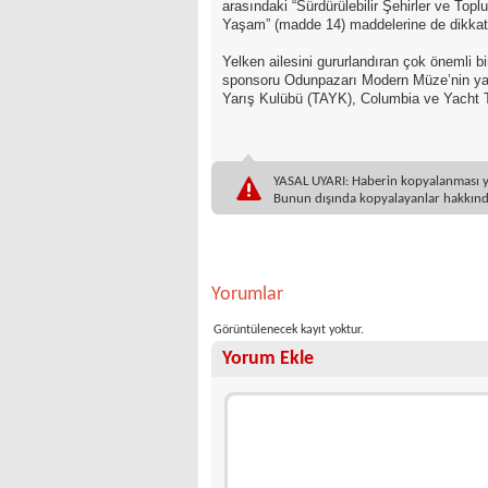
arasındaki “Sürdürülebilir Şehirler ve Top
Yaşam” (madde 14) maddelerine de dikkat
Yelken ailesini gururlandıran çok önemli b
sponsoru Odunpazarı Modern Müze’nin yanı
Yarış Kulübü (TAYK), Columbia ve Yacht 
YASAL UYARI: Haberin kopyalanması yasa
Bunun dışında kopyalayanlar hakkında
Yorumlar
Görüntülenecek kayıt yoktur.
Yorum Ekle