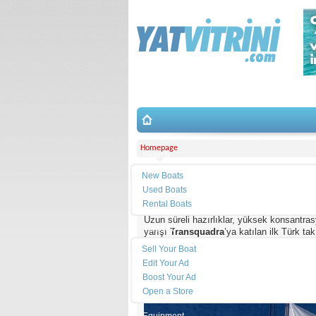
Homepage
Search
New Boats
OMM Alize Ocean Racing, Transq
Used Boats
Rental Boats
Uzun süreli hazırlıklar, yüksek konsantrasyo
Place Ad
yarışı
Transquadra
’ya katılan ilk Türk ta
Sell Your Boat
Edit Your Ad
Boost Your Ad
Open a Store