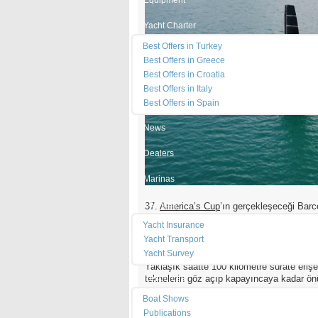
Equipment
Yacht Charter
Best Offers in Turkey
Best Offers in Greece
Best Offers in Croatia
Best Offers in Italy
Best Offers in Spain
News
Dealers
Marinas
Services
37.
America’s Cup
’ın gerçekleşeceği Barc
kadın takımlarının ilki
Team Canada
olaca
Yacht Insurance
Kanadalı kadın takımı, dört yelkenciden o
Yacht Transport
büyük yarışa hazırlayacak.
Yacht Survey
Yaklaşık saatte 100 kilometre sürate erişeb
teknelerin göz açıp kapayıncaya kadar ön
Resources
yeni. Erkekler de kadınlar da bu tekneler
Boat Shows
yelkencilerin birbirlerine karşı herhangi bi
Publications
yarışarak büyüdüm. Şimdiye kadar yarışl