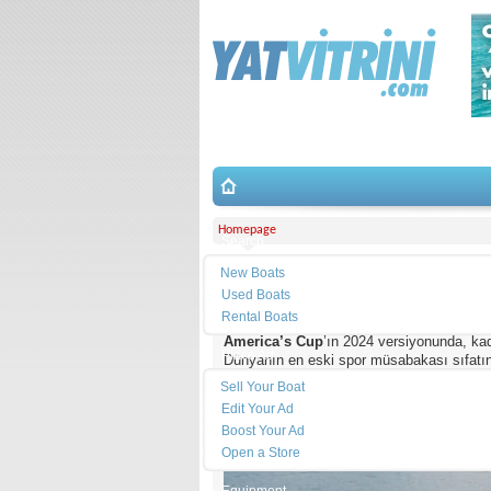
Homepage
Search
New Boats
Kanadalı Kadınlar America’s Cup
Used Boats
Rental Boats
America’s Cup
’ın 2024 versiyonunda, ka
Place Ad
Dünyanın en eski spor müsabakası sıfatı
olacak olan kadın yelkencilerin rekabetin
Sell Your Boat
Edit Your Ad
Boost Your Ad
Open a Store