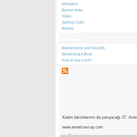
ettireceğim.'' diye sözlerini sürdürdü.
Wheather
Banner Area
Video
Sailing Clubs
Brands
Maintenance
Maintenance and Security
Winterizing A Boat
How to buy a bot?
RSS
Kadın takımlarının da yarışacağı
37. Ame
www.americascup.com