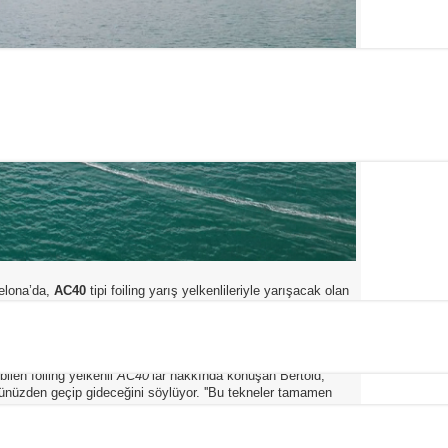
elona’da,
AC40
tipi foiling yarış yelkenlileriyle yarışacak olan
k. Vancouver’dan Isabella Bertold liderliğinde yarışacak olan
luşacak. Bertold, ekibini Vancouver’daki yerel yat kulübünde
ilen foiling yelkenli
AC40
’lar hakkında konuşan Bertold,
ünüzden geçip gideceğini söylüyor. ''Bu tekneler tamamen
i kullanmayı sıfırdan öğrenecek. Bu sebeple erkek veya kadın
r tecrübe üstünlüğü bulunmuyor.'' dedi. ''Erkek yelkencilerle
arda onları geçtim ve şimdi de bu durumu devam