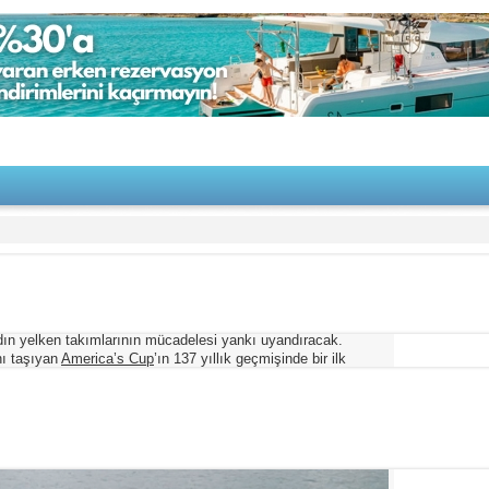
’da!
2/21/2023
dın yelken takımlarının mücadelesi yankı uyandıracak.
nı taşıyan
America’s Cup
’ın 137 yıllık geçmişinde bir ilk
de, 12 takımın yarışması bekleniyor.