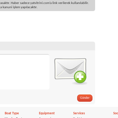
ktır. Haber sadece yatvitrini.com’a link verilerek kullanılabilir.
 kanuni işlem yapılacaktır.
Gönder
Boat Type
Equipment
Services
Soc