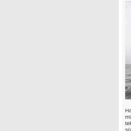
Ha
mü
te
sü