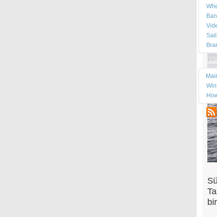
Whe
Ban
Vid
Sai
Bra
Mai
Mai
Wint
How
Sü
Ta
bi