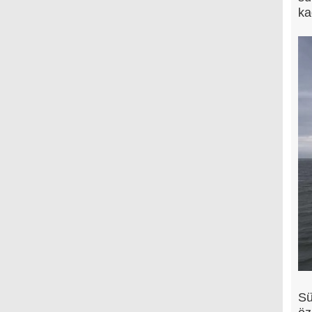
ka
Sü