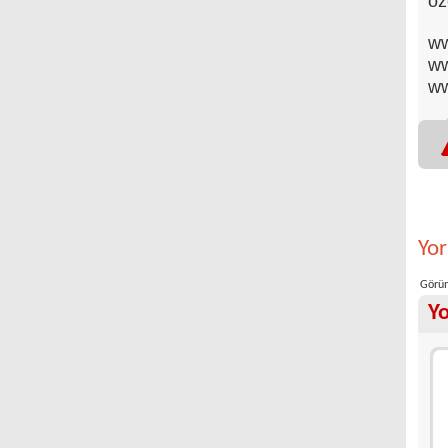
öz
ww
ww
ww
Yo
Görün
Y