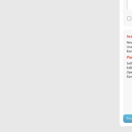
Sea
New
Use
Ren
Pla
Sel
Edi
Ope
İla
Pur