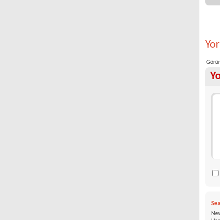
Yo
Görün
Y
Sea
New