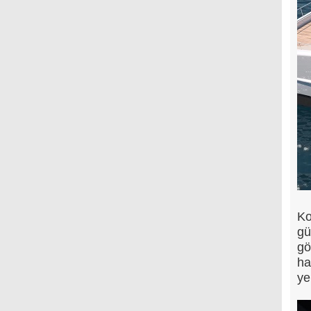
Ko
gü
gö
ha
ye