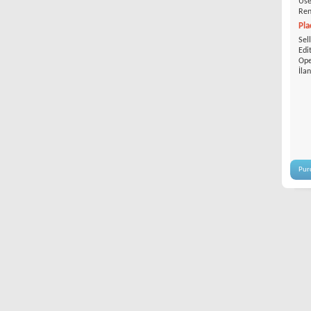
Use
Ren
Pla
Sel
Edi
Ope
İla
Pur