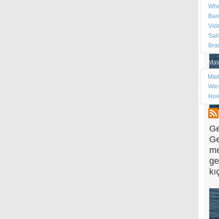
Whe
Ban
Vid
Sai
Bra
Mai
Mai
Wint
How
Ge
Ge
me
ge
kı