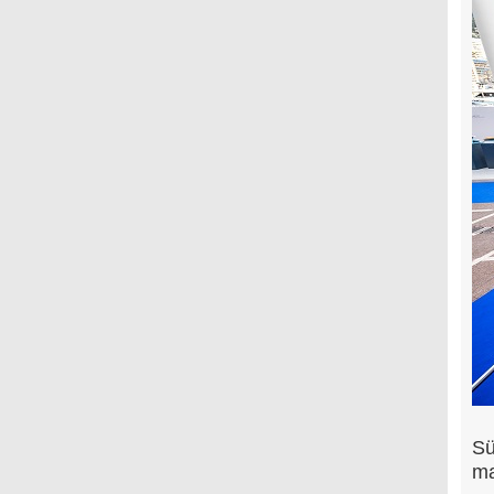
Sü
ma