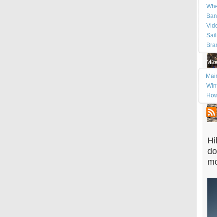
Whe
Ban
Vid
Sai
Bra
Mai
Mai
Wint
How
Hi
do
mo