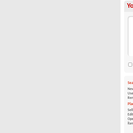
Y
Sea
New
Use
Ren
Pla
Sel
Edi
Ope
İla