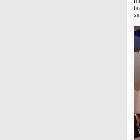
Bi
ta
sı