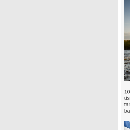
10
üs
ta
ba