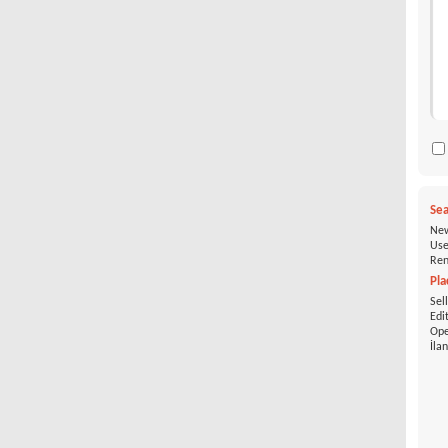
Sea
New
Use
Ren
Pla
Sel
Edi
Ope
İla