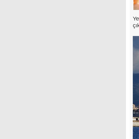
Ye
çı