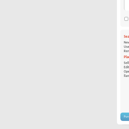
Sea
New
Use
Ren
Pla
Sel
Edi
Ope
İla
Pur