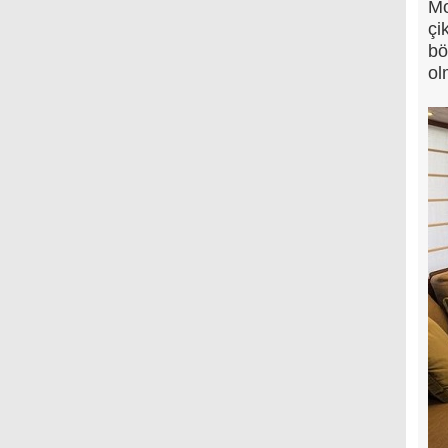
Mo
çi
bö
ol