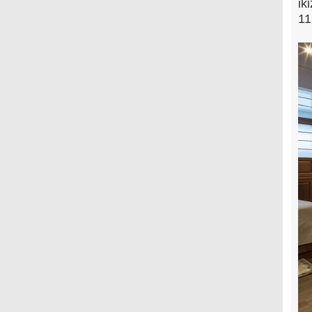
ik
11