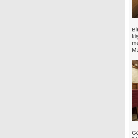
Bi
ki
me
Mü
Gö