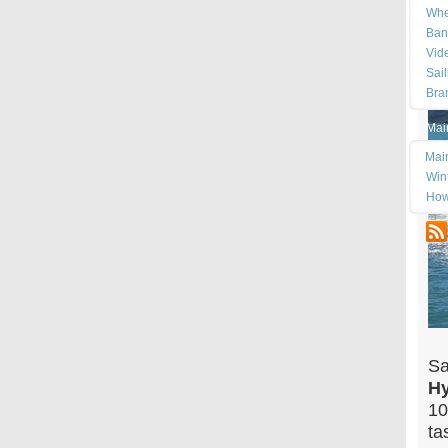
Whe
Ban
Vid
Sai
Bra
Mai
Mai
Wint
How
Sa
Hy
10
ta