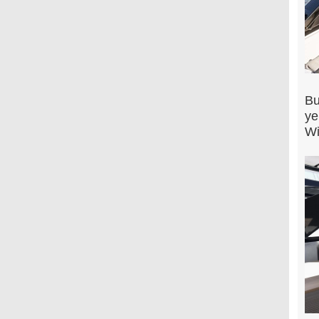
Bu
ye
Wi