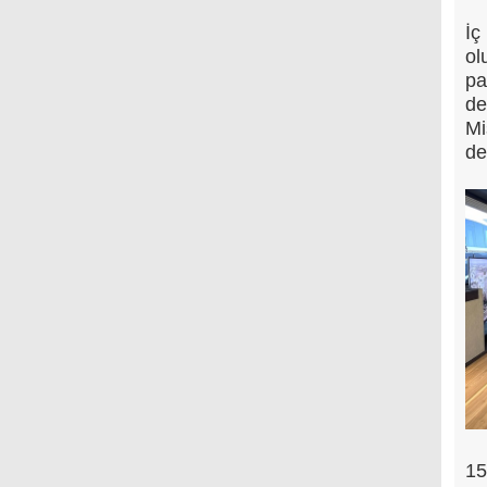
İç
ol
pa
de
Mi
de
15