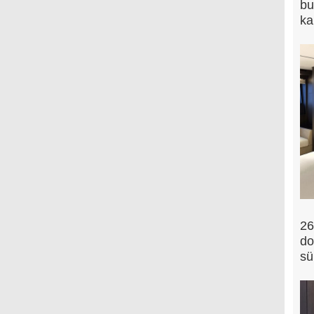
bu
ka
26
do
sü