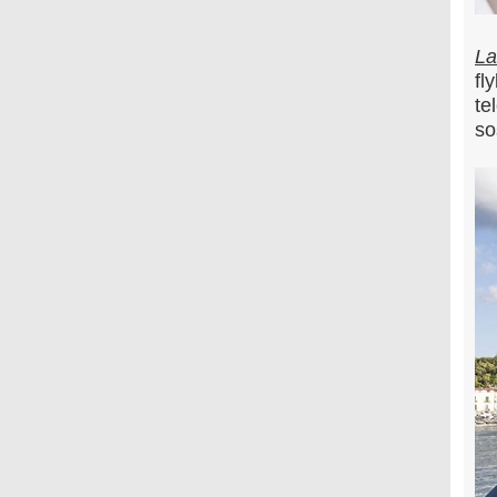
La
fl
te
so