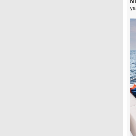
bü
ya