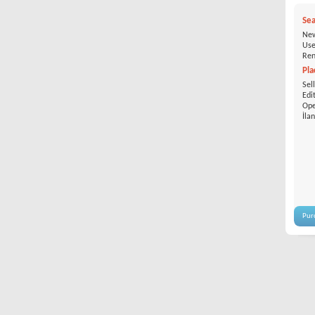
Sea
New
Use
Ren
Pla
Sel
Edi
Ope
İla
Pur