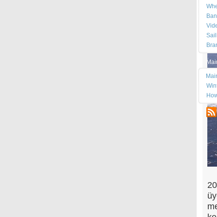
Whe
Ban
Vid
Sai
Bra
Mai
Mai
Wint
How
20
üy
me
ke