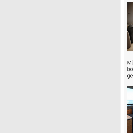
Mü
bö
ge