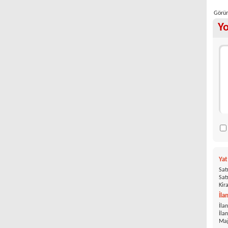
Görün
Y
Ya
Satı
Satı
Kira
İla
İlan
İla
Mağ