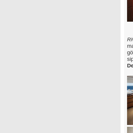
Ri
ma
gö
si
D