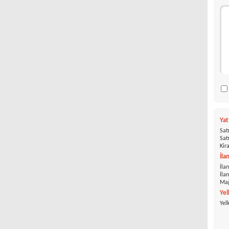
Ya
Satı
Satı
Kira
İla
İlan
İla
Mağ
Yel
Yel