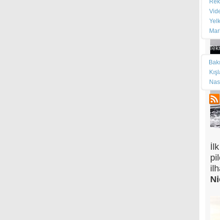
Rek
Vid
Yel
Mar
Tek
Bak
Kış
Nas
İl
pi
il
Ni