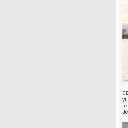
Sü
yü
üz
de