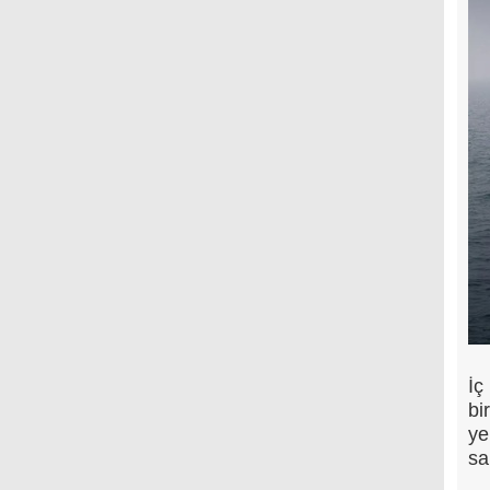
İç
bi
ye
sa