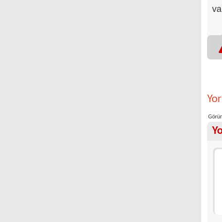
va
Yo
Görün
Y