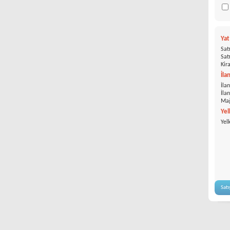
Ya
Satı
Satı
Kira
İla
İlan
İla
Mağ
Yel
Yel
Satı