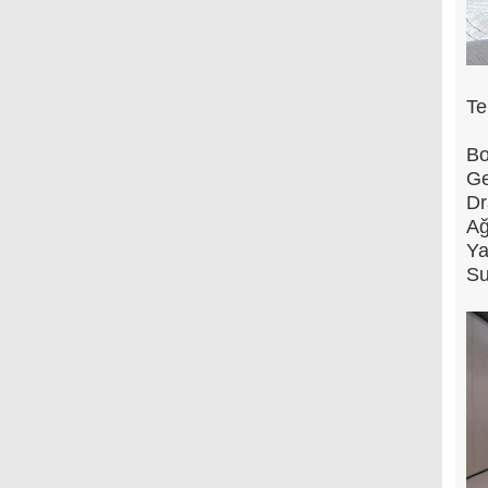
Te
Bo
Ge
Dr
Ağ
Ya
Su