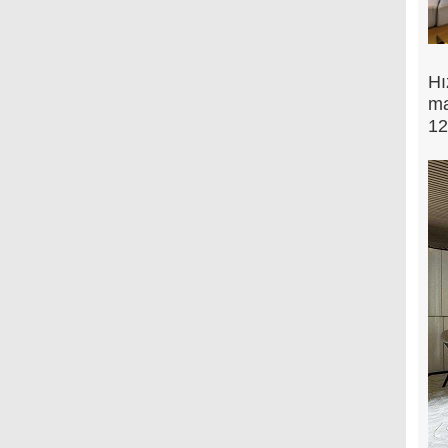
Hı
ma
12