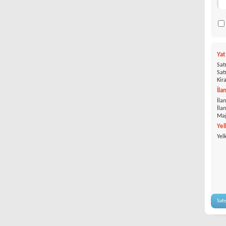
Ya
Satı
Satı
Kira
İla
İlan
İla
Mağ
Yel
Yel
Satı