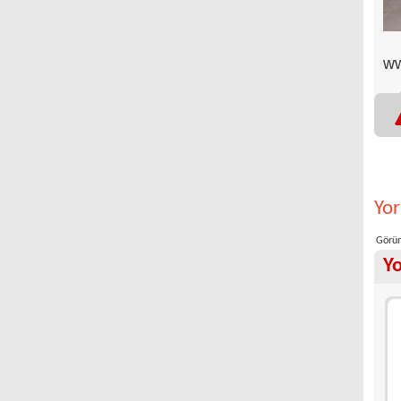
ww
Yo
Görün
Y