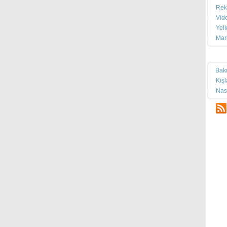
Rek
Vid
Yel
Mar
Tek
Bak
Kış
Nas