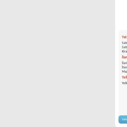
Ya
Satı
Satı
Kira
İla
İlan
İla
Mağ
Yel
Yel
Satı