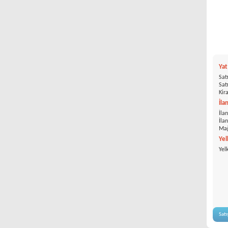
Ya
Satı
Satı
Kira
İla
İlan
İla
Mağ
Yel
Yel
Satı