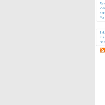
Rek
Vid
Yel
Mar
Tek
Bak
Kış
Nas