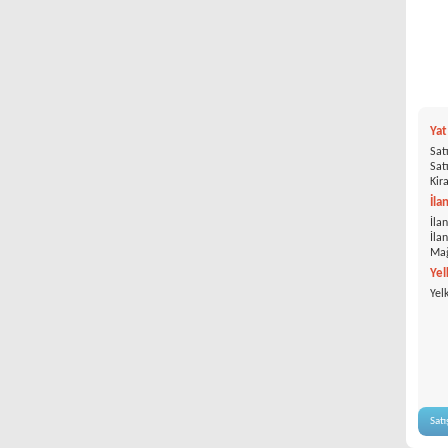
Ya
Satı
Satı
Kira
İla
İlan
İla
Mağ
Yel
Yel
Satı