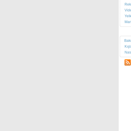
Rek
Vid
Yel
Mar
Tek
Bak
Kış
Nas