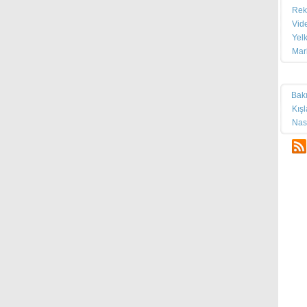
Rek
Vid
Yel
Mar
Tek
Bak
Kış
Nas