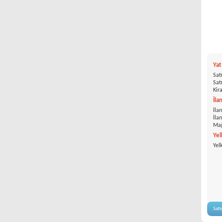
Ya
Satı
Satı
Kira
İla
İlan
İla
Mağ
Yel
Yel
Satı