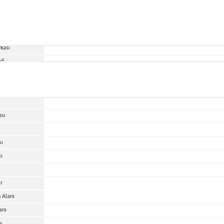
kası
di
cü
HP
ti
su
sı
sı
r
 Alanı
anı
ı