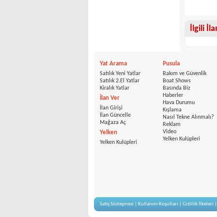
İlgili İl
Yat Arama
Pusula
Satılık Yeni Yatlar
Bakım ve Güvenlik
Satılık 2.El Yatlar
Boat Shows
Kiralık Yatlar
Basında Biz
Haberler
İlan Ver
Hava Durumu
İlan Girişi
Kışlama
İlan Güncelle
Nasıl Tekne Alınmalı?
Mağaza Aç
Reklam
Video
Yelken
Yelken Kulüpleri
Yelken Kulüpleri
Satış Sözleşmesi
|
Kullanım Koşulları
|
Gizlilik İlkeleri