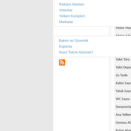
Reklam Alanları
En
Videolar
Su Kesimi
Yelken Kulüpleri
Ağırlık
Markalar
Motor Mar
Teknik
Motor Ade
Bakım ve Güvenlik
Motor Gü
Kışlama
Motor Saa
Nasıl Tekne Alınmalı?
Yakıt Türü
RSS
Yakıt Depo
Su Tankı
Kabin Sayı
Yatak Sayı
WC Sayısı
Donanımla
Ana Yelken
Genova Al
Balon Alan