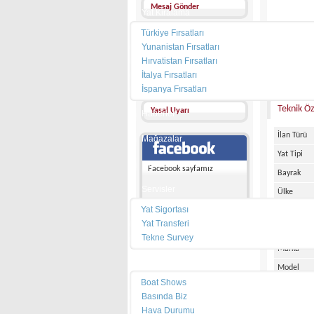
Mesaj Gönder
Yat Kiralama
Türkiye Fırsatları
Diğer İlanları
Yunanistan Fırsatları
Favorilerime ekle
Hırvatistan Fırsatları
FİYATI :
İtalya Fırsatları
Arkadaşıma gönder
İspanya Fırsatları
Teknik Öz
Yasal Uyarı
Haberler
İlan Türü
Mağazalar
Yat Tipi
Marinalar
Facebook sayfamız
Bayrak
Servisler
Ülke
Yat Sigortası
Şehir
Yat Transferi
Bağlı Oldu
Tekne Survey
Marka
Pusula
Model
Boat Shows
Üretim Tar
Basında Biz
Boy
Hava Durumu