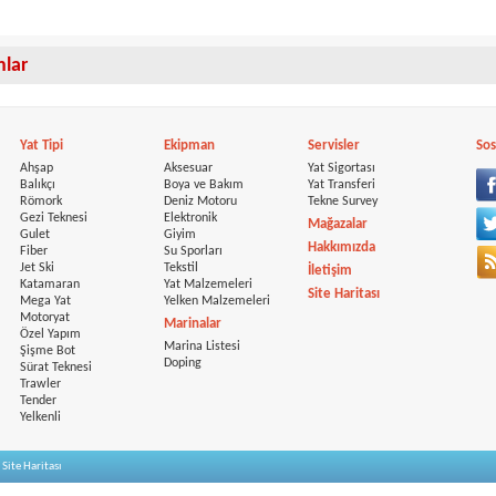
anlar
Yat Tipi
Ekipman
Servisler
Sos
Ahşap
Aksesuar
Yat Sigortası
Balıkçı
Boya ve Bakım
Yat Transferi
Römork
Deniz Motoru
Tekne Survey
Gezi Teknesi
Elektronik
Mağazalar
Gulet
Giyim
Hakkımızda
Fiber
Su Sporları
Jet Ski
Tekstil
İletişim
Katamaran
Yat Malzemeleri
Site Haritası
Mega Yat
Yelken Malzemeleri
Motoryat
Marinalar
Özel Yapım
Marina Listesi
Şişme Bot
Doping
Sürat Teknesi
Trawler
Tender
Yelkenli
|
Site Haritası