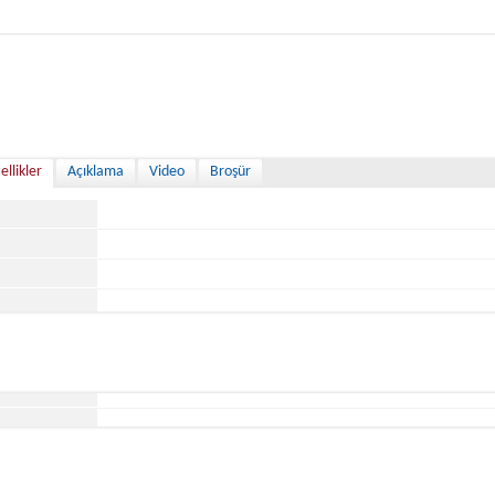
ellikler
Açıklama
Video
Broşür
ğu Yer
ihi