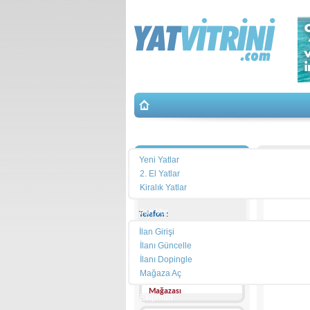
Yat Arama
İletişim
Yeni Yatlar
2. El Yatlar
Kiralık Yatlar
İlan Ver
Telefon :
İlan Girişi
Cep
Telefonu :
İlanı Güncelle
İlanı Dopingle
Adres :
Mağaza Aç
Mağazası
Ekipman