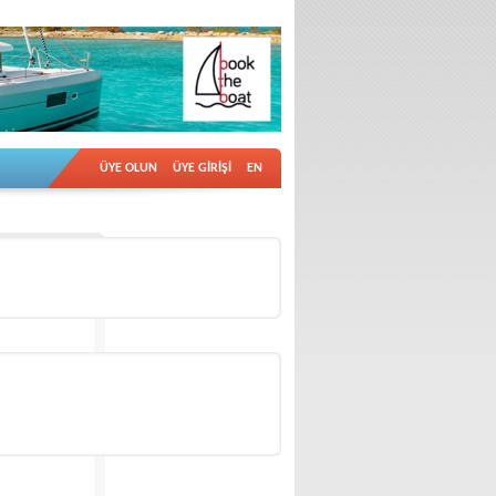
ÜYE OLUN
ÜYE GİRİŞİ
EN
İlan no: