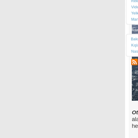
Rek
Vid
Yel
Mar
Tek
Bak
Kış
Nas
O
al
he