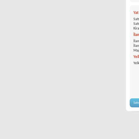
Ya
Satı
Satı
Kira
İla
İlan
İla
Mağ
Yel
Yel
Satı