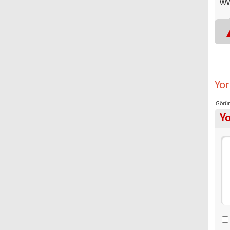
ww
Yo
Görün
Y