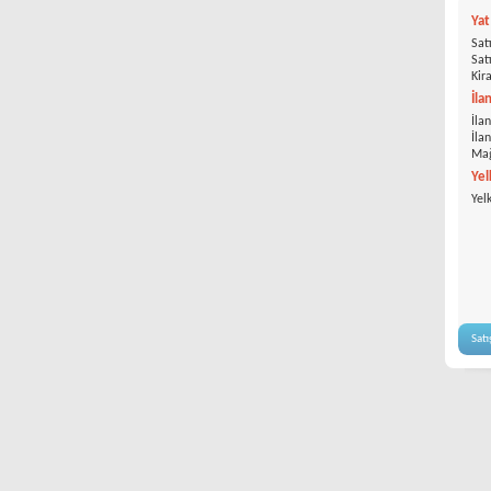
Ya
Satı
Satı
Kira
İla
İlan
İla
Mağ
Yel
Yel
Satı