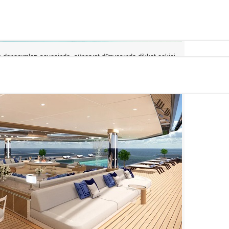
ip donanımları sayesinde, süperyat dünyasında dikkat çekici
ıyor.