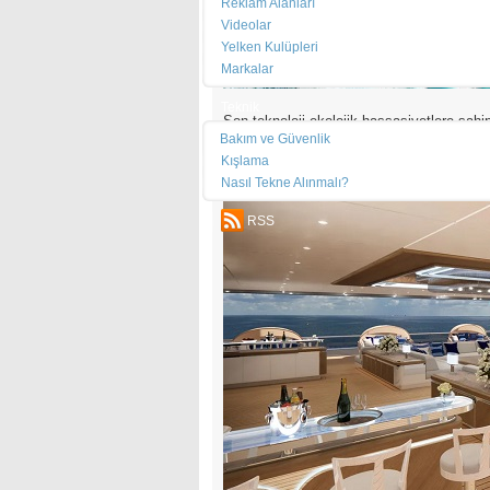
Reklam Alanları
Videolar
Yelken Kulüpleri
Markalar
Teknik
Son teknoloji ekolojik hassasiyetlere sah
düzeyde düşük emisyon oranları hesaplan
Bakım ve Güvenlik
Kışlama
Nasıl Tekne Alınmalı?
RSS