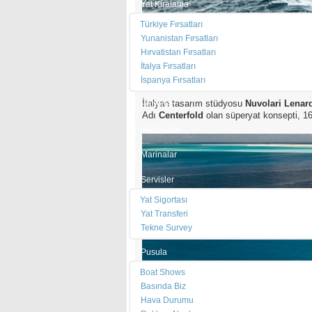
Yat Kiralama
Türkiye Fırsatları
Yunanistan Fırsatları
Hırvatistan Fırsatları
İtalya Fırsatları
İspanya Fırsatları
İtalyan tasarım stüdyosu
Nuvolari Lenar
Haberler
Adı
Centerfold
olan süperyat konsepti, 1
Mağazalar
Marinalar
Servisler
Yat Sigortası
Yat Transferi
Tekne Survey
Pusula
Boat Shows
Basında Biz
Hava Durumu