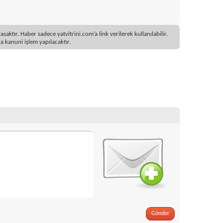
ktır. Haber sadece yatvitrini.com’a link verilerek kullanılabilir.
 kanuni işlem yapılacaktır.
Gönder