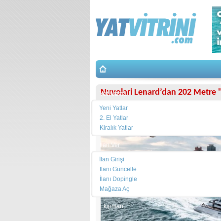
Nuvolari Lenard’dan 202 Metre ''
Yat Arama
Yeni Yatlar
2. El Yatlar
Kiralık Yatlar
İlan Ver
İlan Girişi
İlanı Güncelle
İlanı Dopingle
Mağaza Aç
Ekipman