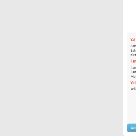
Ya
Satı
Satı
Kira
İla
İlan
İla
Mağ
Yel
Yel
Satı