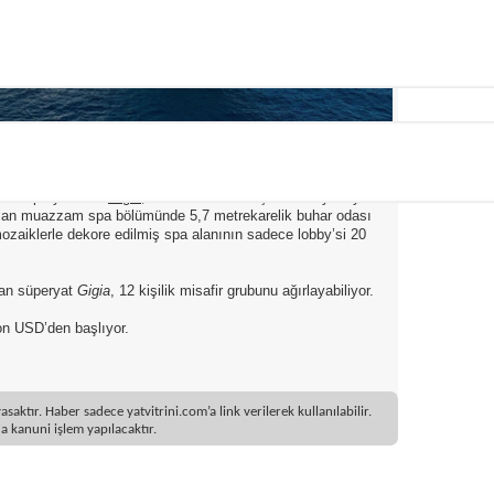
yük süperyat olan
Gigia
, klasik Amerikan iç dekorasyonuyla
 alan muazzam spa bölümünde 5,7 metrekarelik buhar odası
mozaiklerle dekore edilmiş spa alanının sadece lobby’si 20
nan süperyat
Gigia
, 12 kişilik misafir grubunu ağırlayabiliyor.
lyon USD’den başlıyor.
ktır. Haber sadece yatvitrini.com’a link verilerek kullanılabilir.
 kanuni işlem yapılacaktır.