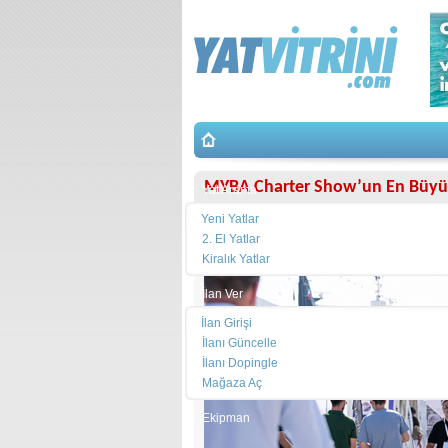
MYBA Charter Show’un En Büyüğ
Yat Arama
Yeni Yatlar
2. El Yatlar
Kiralık Yatlar
İlan Ver
İlan Girişi
İlanı Güncelle
İlanı Dopingle
Mağaza Aç
Ekipman