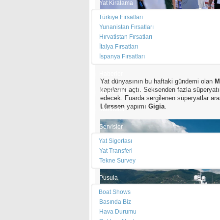
Yat Kiralama
Türkiye Fırsatları
Yunanistan Fırsatları
Hırvatistan Fırsatları
İtalya Fırsatları
İspanya Fırsatları
Haberler
Yat dünyasının bu haftaki gündemi olan
M
kapılarını açtı. Seksenden fazla süperyat
Mağazalar
edecek. Fuarda sergilenen süperyatlar ar
Lürssen
yapımı
Gigia
.
Marinalar
Servisler
Yat Sigortası
Yat Transferi
Tekne Survey
Pusula
Boat Shows
Basında Biz
Hava Durumu