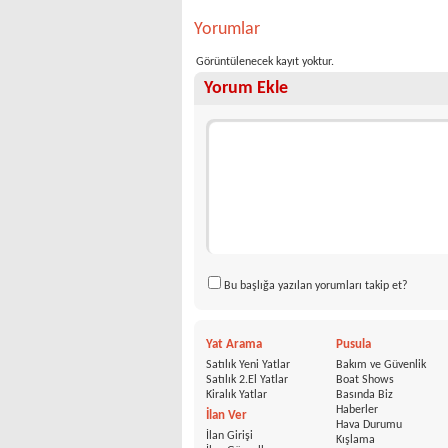
Yorumlar
Görüntülenecek kayıt yoktur.
Yorum Ekle
Bu başlığa yazılan yorumları takip et?
Yat Arama
Pusula
Satılık Yeni Yatlar
Bakım ve Güvenlik
Satılık 2.El Yatlar
Boat Shows
Kiralık Yatlar
Basında Biz
Haberler
İlan Ver
Hava Durumu
İlan Girişi
Kışlama