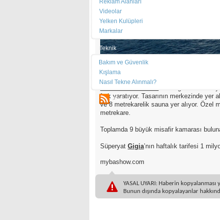
Reklam Alanları
Videolar
Yelken Kulüpleri
Markalar
Teknik
Bakım ve Güvenlik
Kışlama
Nasıl Tekne Alınmalı?
MYBA Charter Show
’da sergilenen en bü
fark yaratıyor. Tasarının merkezinde yer
RSS
ve 8 metrekarelik sauna yer alıyor. Özel 
metrekare.
Toplamda 9 büyük misafir kamarası bulu
Süperyat
Gigia
’nın haftalık tarifesi 1 mi
mybashow.com
YASAL UYARI: Haberin kopyalanması yasa
Bunun dışında kopyalayanlar hakkında