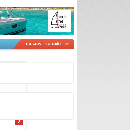
ÜYE OLUN
ÜYE GİRİŞİ
EN
İlan no: 18665