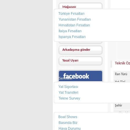
Yat Kiralama
Mağazası
Türkiye Fırsatları
Mesaj Gönder
Yunanistan Fırsatları
Hırvatistan Fırsatları
Diğer İlanları
İtalya Fırsatları
FİYATI :
İspanya Fırsatları
Favorilerime ekle
Haberler
Arkadaşıma gönder
Mağazalar
Yasal Uyarı
Teknik Öz
Marinalar
İlan Türü
Servisler
Yat Tipi
Facebook sayfamız
Yat Sigortası
Bayrak
Yat Transferi
Ülke
Tekne Survey
Şehir
Pusula
Bağlı Oldu
Boat Shows
Marka
Basında Biz
Hava Durumu
Model