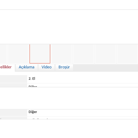
34,500 €
ellikler
Açıklama
Video
Broşür
2. El
Diğer
Italy
Diğer
ğu Yer
Belirtilmemiş
Marlin Boat
MARLIN 22