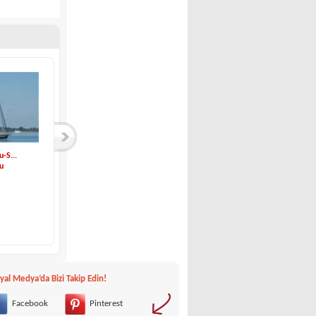
-S...
Nordship Yachts-No...
Najad-NAJAD 34
u
Nordship Yachts
Najad
249,000 €
34,900 €
yal Medya‘da Bizi Takip Edin!
Facebook
Pinterest