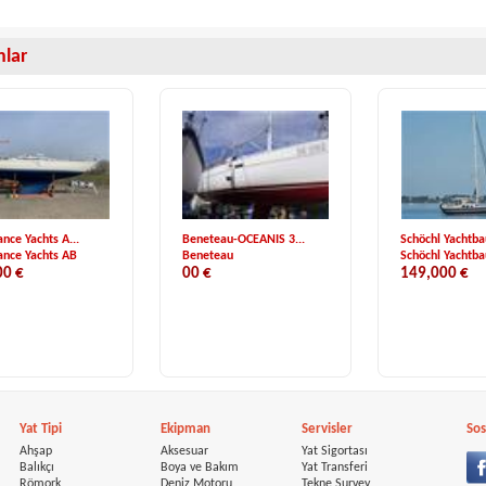
anlar
nce Yachts A...
Beneteau-OCEANIS 3...
Schöchl Yachtbau
nce Yachts AB
Beneteau
Schöchl Yachtba
00 €
00 €
149,000 €
Yat Tipi
Ekipman
Servisler
Sos
Ahşap
Aksesuar
Yat Sigortası
Balıkçı
Boya ve Bakım
Yat Transferi
Römork
Deniz Motoru
Tekne Survey