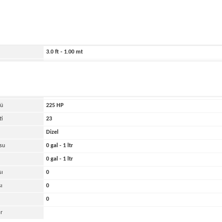
ihi
1999
246.0 ft - 75.00 mt
26.0 ft - 8.00 mt
3.0 ft - 1.00 mt
4000 lbs - 2.00 tons
kası
Diğer
di
1
cü
225
HP
ti
23
Dizel
su
0 gal - 1 ltr
0 gal - 1 ltr
sı
0
sı
0
0
r