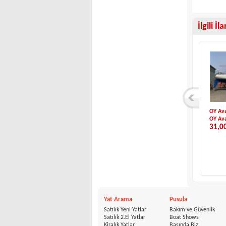
İlgili İl
Najad-NAJAD 34
IMAR-520
OY Ava
Najad
IMAR
OY Ava
34,900 €
29,900 €
31,0
Yat Arama
Pusula
Satılık Yeni Yatlar
Bakım ve Güvenlik
Satılık 2.El Yatlar
Boat Shows
Kiralık Yatlar
Basında Biz