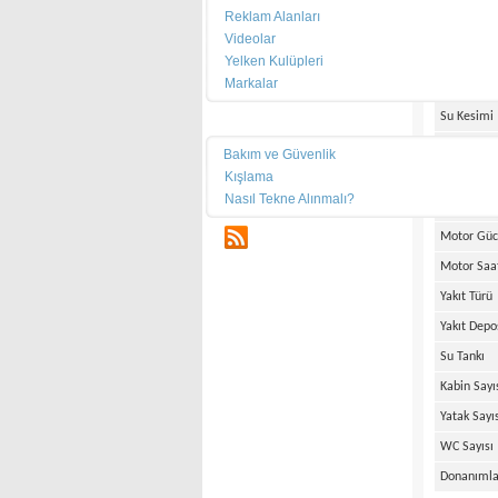
Reklam Alanları
Üretim Tar
Videolar
Boy
Yelken Kulüpleri
Markalar
En
Su Kesimi
Teknik
Ağırlık
Bakım ve Güvenlik
Kışlama
Motor Mar
Nasıl Tekne Alınmalı?
Motor Ade
RSS
Motor Gü
Motor Saa
Yakıt Türü
Yakıt Depo
Su Tankı
Kabin Sayı
Yatak Sayı
WC Sayısı
Donanımla