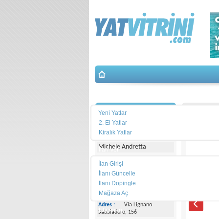
Yat Arama
İletişim
Marlin 
Yeni Yatlar
2. El Yatlar
Yacht Center Club
Kiralık Yatlar
Michele Andretta
İlan Ver
İlan Girişi
Telefon :
+39043153363
İlanı Güncelle
İlanı Dopingle
Cep
Telefonu :
+393474077005
Mağaza Aç
Adres :
Via Lignano
Ekipman
Sabbiadoro, 156