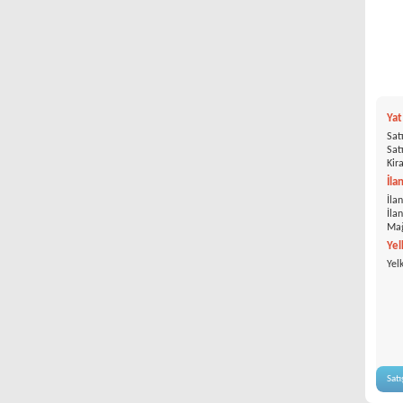
Ya
Satı
Satı
Kira
İla
İlan
İla
Mağ
Yel
Yel
Satı