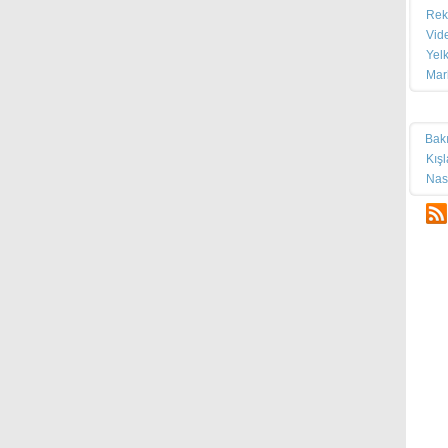
Rek
Vid
Yel
Mar
Tek
Bak
Kış
Nas