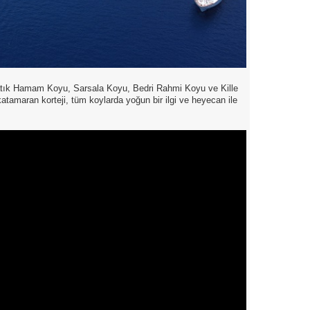
tık Hamam Koyu, Sarsala Koyu, Bedri Rahmi Koyu ve Kille
atamaran korteji, tüm koylarda yoğun bir ilgi ve heyecan ile