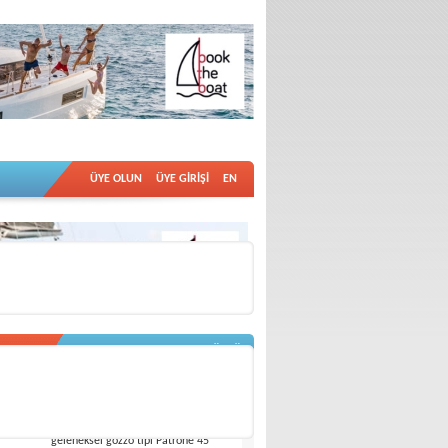
ÜYE OLUN
ÜYE GİRİŞİ
EN
TÜMÜ
berler
8/7/2026
Yeni Patrone 45 Convertible
İtalyan Patrone, Ligurya’nın
geleneksel gozzo tipi Patrone 45