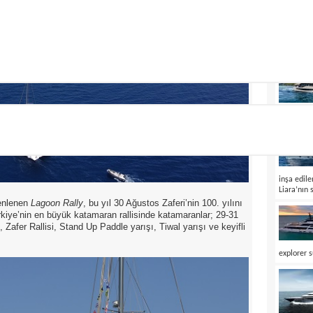
explorer m
Acali satıl
inşa edil
Liara’nın 
zenlenen
Lagoon Rally
, bu yıl 30 Ağustos Zaferi’nin 100. yılını
rkiye’nin en büyük katamaran rallisinde katamaranlar; 29-31
 Zafer Rallisi, Stand Up Paddle yarışı, Tiwal yarışı ve keyifli
explorer s