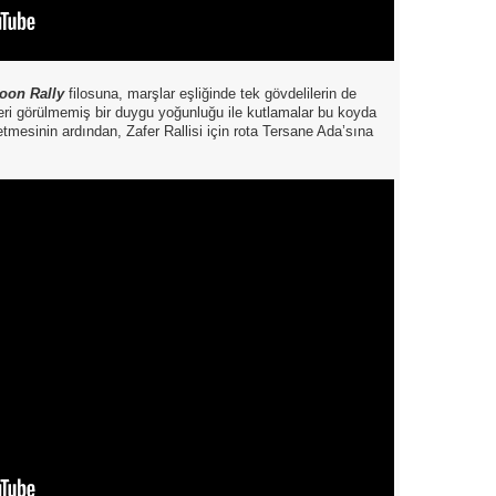
oon Rally
filosuna, marşlar eşliğinde tek gövdelilerin de
eri görülmemiş bir duygu yoğunluğu ile kutlamalar bu koyda
etmesinin ardından, Zafer Rallisi için rota Tersane Ada’sına