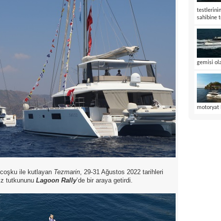
testlerin
sahibine t
gemisi ola
motoryat L
 coşku ile kutlayan
Tezmarin
, 29-31 Ağustos 2022 tarihleri
iz tutkununu
Lagoon Rally
’de bir araya getirdi.