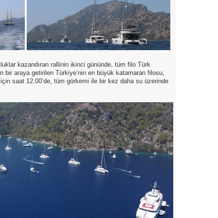
luklar kazandıran rallinin ikinci gününde, tüm filo Türk
n bir araya getirilen Türkiye’nin en büyük katamaran filosu,
 için saat 12.00’de, tüm görkemi ile bir kez daha su üzerinde