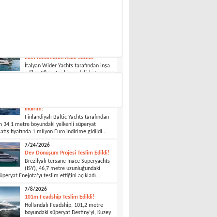
7/29/2026
Explorer Motoryat ''Jules'' Satılık
İtalyan Benetti tarafından 2025 yılında
teslim edilen 36,92 metre boyundaki
otoryat Jules satışa çıktı...
7/29/2026
28m Katamaran Acali Satıldı
İtalyan Wider Yachts tarafından inşa
edilen 28 metre boyundaki katamaran
dı...
7/25/2026
Satılık Yelkenlide 1 Milyon Euro
İndirim!
Finlandiyalı Baltic Yachts tarafından
en 34,1 metre boyundaki yelkenli süperyat
satış fiyatında 1 milyon Euro indirime gidildi...
7/24/2026
Dev Dönüşüm Projesi Teslim Edildi!
Brezilyalı tersane Inace Superyachts
(ISY), 46,7 metre uzunluğundaki
üperyat Enejota’yı teslim ettiğini açıkladı...
7/8/2026
101m Feadship Teslim Edildi!
Hollandalı Feadship, 101,2 metre
boyundaki süperyat Destiny’yi, Kuzey