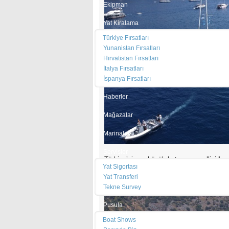
Ekipman
Yat Kiralama
Türkiye Fırsatları
Yunanistan Fırsatları
Hırvatistan Fırsatları
İtalya Fırsatları
İspanya Fırsatları
Haberler
Mağazalar
Marinalar
Servisler
Türkiye’nin en büyük katamaran rallisi
Lag
Yat Sigortası
Göbün Koyu, Batık Hamam Koyu, Sarsala 
coşkuyla kutladı.
Yat Transferi
Tekne Survey
Pusula
Boat Shows