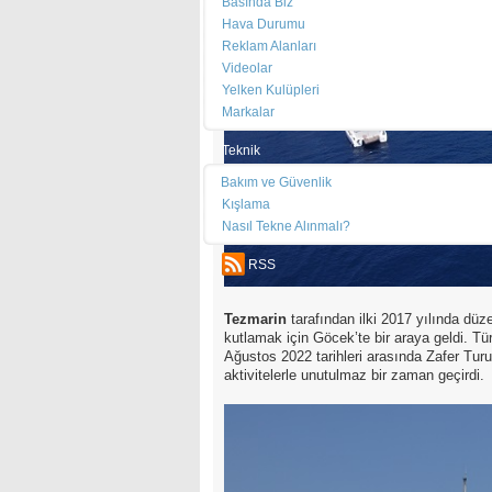
Basında Biz
Hava Durumu
Reklam Alanları
Videolar
Yelken Kulüpleri
Markalar
Teknik
Bakım ve Güvenlik
Kışlama
Nasıl Tekne Alınmalı?
RSS
Tezmarin
tarafından ilki 2017 yılında dü
kutlamak için Göcek’te bir araya geldi. Tü
Ağustos 2022 tarihleri arasında Zafer Turu,
aktivitelerle unutulmaz bir zaman geçirdi.