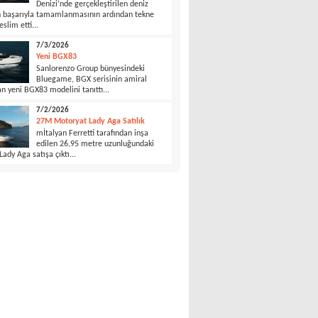
Denizi’nde gerçekleştirilen deniz
in başarıyla tamamlanmasının ardından tekne
eslim etti...
7/3/2026
Yeni BGX83
Sanlorenzo Group bünyesindeki
Bluegame, BGX serisinin amiral
n yeni BGX83 modelini tanıttı...
7/2/2026
27M Motoryat Lady Aga Satılık
mİtalyan Ferretti tarafından inşa
edilen 26,95 metre uzunluğundaki
ady Aga satışa çıktı...