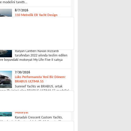
e modelini tanıttı...
8/7/2026
110 Metrelik ER Yacht Design
Tasarımı
Design, Untouchable adını verdiği 110 metre
 yeni “modern gentleman’s yacht” konseptini
8/4/2026
27,5 Metre ''My Life II'' Satışta
İtalyan Cantieri Navali Rizzardi
tarafından 2022 yılında teslim edilen
re boyundaki motoryat My Life Five II satışa
7/30/2026
Lüks Performansta Yeni Bir Dönem:
BRABUS ULTIMA 55
Sunreef Yachts ve BRABUS, ortak
rının ilk ürünü olan BRABUS ULTIMA 55 modelini
nuyor...
7/30/2026
Cresent’den Yeni Katamaran
Motoryat
Kanadalı Crescent Custom Yachts,
0 çok gövdeli yat serisinin ilk 33,5 metrelik
n yapımına başladığını duyurdu...