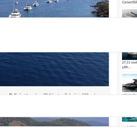
Convertibl
ER Yacht 
boyundaki
tanıttı...
27,51 met
çıktı...
oon Rally
katılımcıları, 30 Ağustos Zaferi’nin 100. yılını;
çalışmala
gururla su
Koyu, Bedri Rahmi Koyu ve Kille Koyu’nda büyük bir
yeni CCY11
gövdesini