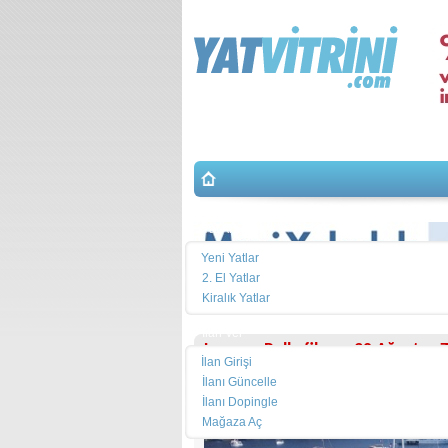
Yat Arama
Yeni Yatlar
2. El Yatlar
Kiralık Yatlar
İlan Ver
Lagoon Rally filosu, 30 Ağustos Z
İlan Girişi
İlanı Güncelle
İlanı Dopingle
Mağaza Aç