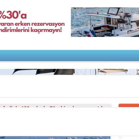
aferi’nin 100. yılında Göcek’e çıkarma yaptı!
Diğer Ha
9/4/2022