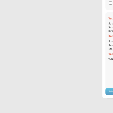
Ya
Satı
Satı
Kira
İla
İlan
İla
Mağ
Yel
Yel
Satı