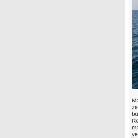
Mo
ze
bu
Re
mo
ye