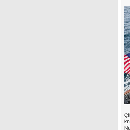
Çi
kn
Na