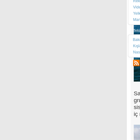
Rek
Vid
Yel
Mar
Tek
Bak
Kış
Nas
Sa
gr
si
iç