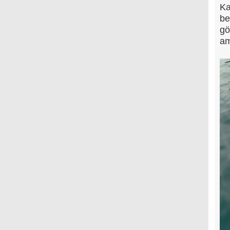
Ka
be
gö
am