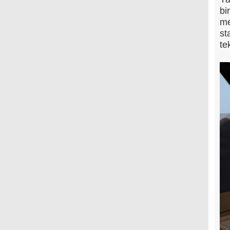
bi
me
st
te