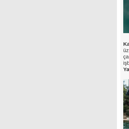
Ka
üz
ça
iş
Ya