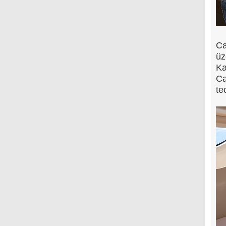
Ca
üz
Ka
Ca
te