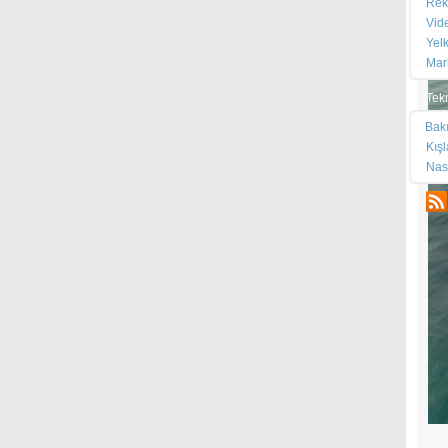
Rek
Vid
Yel
Mar
Tek
Bak
Kış
Nas