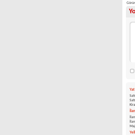
Görün
Y
Ya
Satı
Satı
Kira
İla
İlan
İla
Mağ
Yel