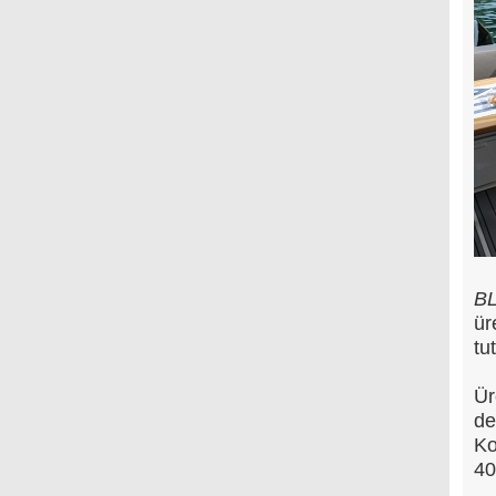
BL
ür
tu
Ür
de
Ko
40