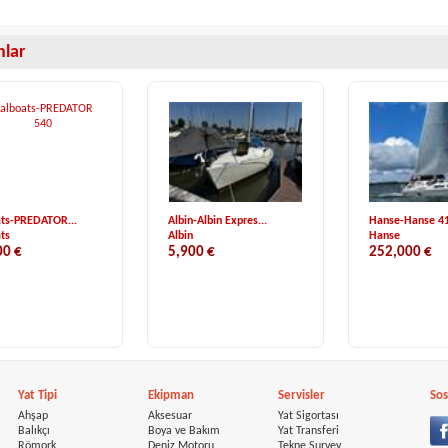
anlar
ats-PREDATOR...
Albin-Albin Expres...
Hanse-Hanse 4
ats
Albin
Hanse
00 €
5,900 €
252,000 €
Yat Tipi
Ekipman
Servisler
Sos
Ahşap
Aksesuar
Yat Sigortası
Balıkçı
Boya ve Bakım
Yat Transferi
Römork
Deniz Motoru
Tekne Survey