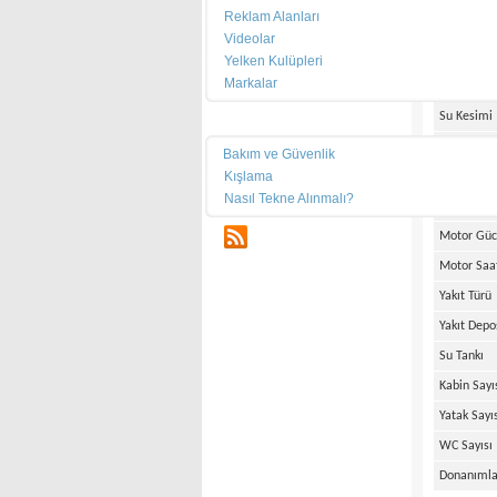
Reklam Alanları
Üretim Tar
Videolar
Boy
Yelken Kulüpleri
Markalar
En
Su Kesimi
Teknik
Ağırlık
Bakım ve Güvenlik
Kışlama
Motor Mar
Nasıl Tekne Alınmalı?
Motor Ade
RSS
Motor Gü
Motor Saa
Yakıt Türü
Yakıt Depo
Su Tankı
Kabin Sayı
Yatak Sayı
WC Sayısı
Donanımla