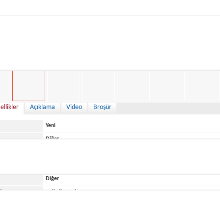
83,900 €
ellikler
Açıklama
Video
Broşür
Yeni
Diğer
Italy
Diğer
ğu Yer
Belirtilmemiş
Joker Boat
CLUBMAN 28 2025