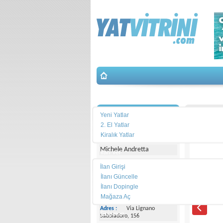
Yat Arama
İletişim
Joker B
Yeni Yatlar
2. El Yatlar
Yacht Center Club
Kiralık Yatlar
Michele Andretta
İlan Ver
İlan Girişi
Telefon :
+39043153363
İlanı Güncelle
İlanı Dopingle
Cep
Telefonu :
+393474077005
Mağaza Aç
Adres :
Via Lignano
Ekipman
Sabbiadoro, 156