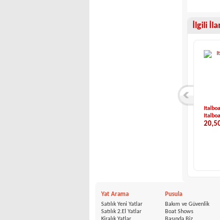
İlgili İl
Eigenbau-Dynamique...
Jeanneau-Sun Odyss...
Italbo
Eigenbau
Jeanneau
Italbo
22,900 €
135,000 €
20,5
Yat Arama
Pusula
Satılık Yeni Yatlar
Bakım ve Güvenlik
Satılık 2.El Yatlar
Boat Shows
Kiralık Yatlar
Basında Biz