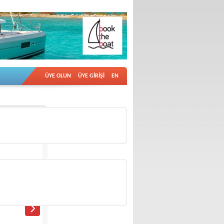
ÜYE OLUN
ÜYE GİRİŞİ
EN
İlan no: 18724