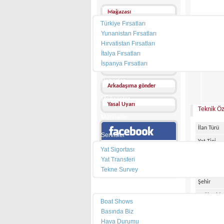
Yat Kiralama
Mağazası
Türkiye Fırsatları
Mesaj Gönder
Yunanistan Fırsatları
Hırvatistan Fırsatları
Diğer İlanları
İtalya Fırsatları
FİYATI :
İspanya Fırsatları
Favorilerime ekle
Haberler
Arkadaşıma gönder
Mağazalar
Yasal Uyarı
Teknik Öz
Marinalar
İlan Türü
Servisler
Yat Tipi
Facebook sayfamız
Yat Sigortası
Bayrak
Yat Transferi
Ülke
Tekne Survey
Şehir
Pusula
Bağlı Oldu
Boat Shows
Marka
Basında Biz
Hava Durumu
Model