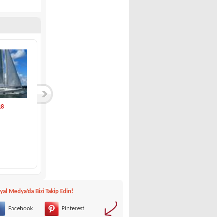
18
IMAR-520
Eigenbau-Dynamique...
IMAR
Eigenbau
29,900 €
22,900 €
yal Medya‘da Bizi Takip Edin!
Facebook
Pinterest