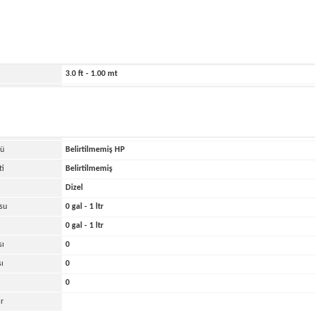
ihi
2025
279.0 ft - 85.00 mt
148.0 ft - 45.00 mt
3.0 ft - 1.00 mt
4000 lbs - 2.00 tons
kası
Diğer
di
0
cü
Belirtilmemiş
HP
ti
Belirtilmemiş
Dizel
su
0 gal - 1 ltr
0 gal - 1 ltr
sı
0
sı
0
0
r