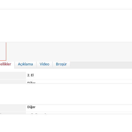
00 €
ellikler
Açıklama
Video
Broşür
2. El
Diğer
Italy
Diğer
ğu Yer
Belirtilmemiş
IMAR
520