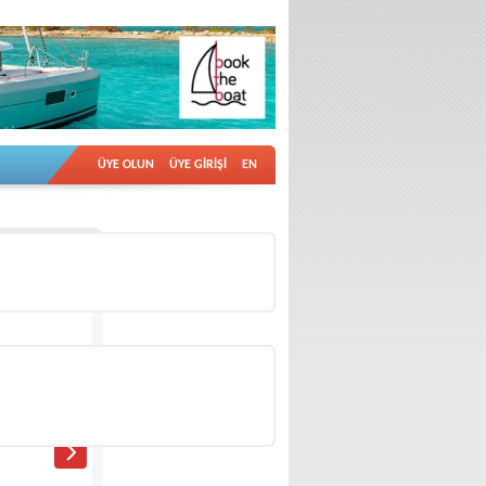
ÜYE OLUN
ÜYE GİRİŞİ
EN
İlan no: 18936