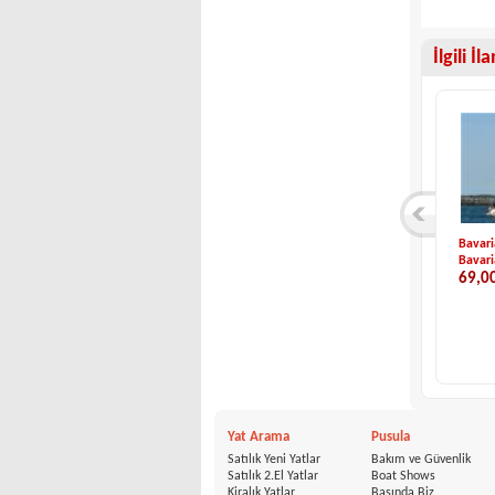
İlgili İl
Steen Kjølhede-Ylv...
Beneteau-FIRST 36S...
Bavari
Steen Kjølhede
Beneteau
Bavari
37,900 €
44,000 €
69,0
Yat Arama
Pusula
Satılık Yeni Yatlar
Bakım ve Güvenlik
Satılık 2.El Yatlar
Boat Shows
Kiralık Yatlar
Basında Biz