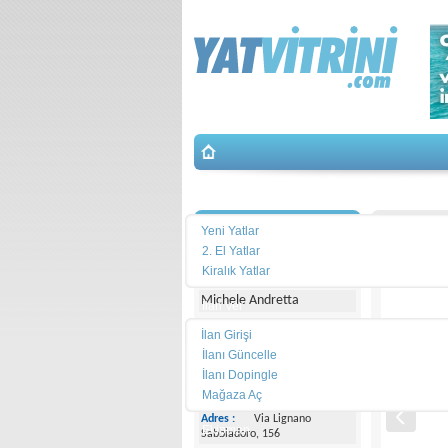
Yat Arama
İletişim
IMAR-52
Yeni Yatlar
2. El Yatlar
Yacht Center Club
Kiralık Yatlar
Michele Andretta
İlan Ver
İlan Girişi
Telefon :
+39043153363
İlanı Güncelle
İlanı Dopingle
Cep
Telefonu :
+393474077005
Mağaza Aç
Adres :
Via Lignano
Ekipman
Sabbiadoro, 156