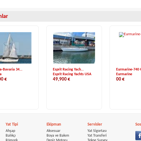
anlar
a-Bavaria 34...
Esprit Racing Yach...
Eurmarine-740
a
Esprit Racing Yachts USA
Eurmarine
00 €
49,900 €
00 €
Yat Tipi
Ekipman
Servisler
Sos
Ahşap
Aksesuar
Yat Sigortası
Balıkçı
Boya ve Bakım
Yat Transferi
Römork
Deniz Motoru
Tekne Survey