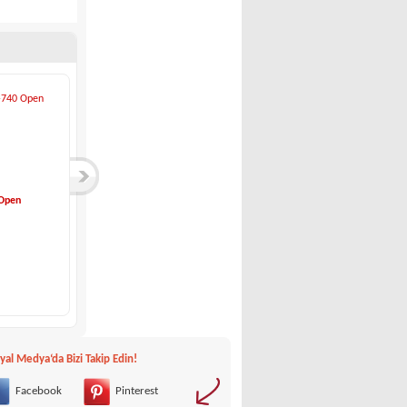
 Open
Joker Boat-CLUBMAN...
Steen Kjølhede-Ylv...
Joker Boat
Steen Kjølhede
160,000 €
37,900 €
yal Medya‘da Bizi Takip Edin!
Facebook
Pinterest