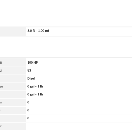
ihi
2022
171.0 ft - 52.00 mt
13.0 ft - 4.00 mt
3.0 ft - 1.00 mt
2000 lbs - 1.00 tons
kası
Diğer
di
1
cü
100
HP
ti
83
Dizel
su
0 gal - 1 ltr
0 gal - 1 ltr
sı
0
sı
0
0
r