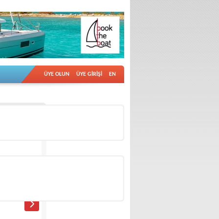
ÜYE OLUN
ÜYE GİRİŞİ
EN
İlan no: 18734