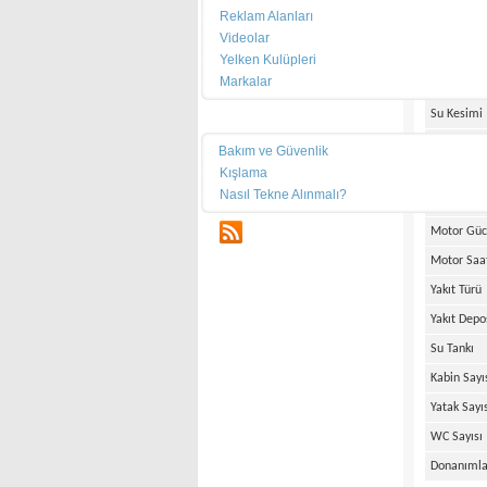
Reklam Alanları
Üretim Tar
Videolar
Boy
Yelken Kulüpleri
Markalar
En
Su Kesimi
Teknik
Ağırlık
Bakım ve Güvenlik
Kışlama
Motor Mar
Nasıl Tekne Alınmalı?
Motor Ade
RSS
Motor Gü
Motor Saa
Yakıt Türü
Yakıt Depo
Su Tankı
Kabin Sayı
Yatak Sayı
WC Sayısı
Donanımla