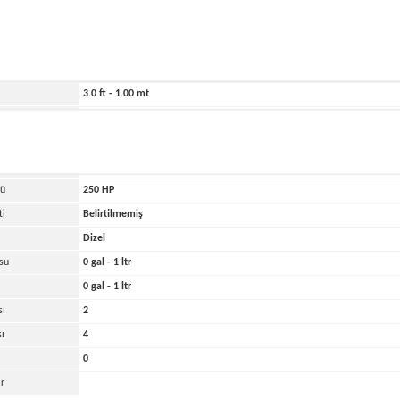
ihi
2025
2621.0 ft - 799.00 mt
148.0 ft - 45.00 mt
3.0 ft - 1.00 mt
4000 lbs - 2.00 tons
kası
Diğer
di
1
cü
250
HP
ti
Belirtilmemiş
Dizel
su
0 gal - 1 ltr
0 gal - 1 ltr
sı
2
sı
4
0
r