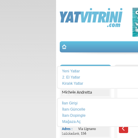
Yat Arama
İletişim
Idea Mar
Yeni Yatlar
2. El Yatlar
Yacht Center Club
Kiralık Yatlar
Michele Andretta
İlan Ver
İlan Girişi
Telefon :
+39043153363
İlanı Güncelle
İlanı Dopingle
Cep
Telefonu :
+393474077005
Mağaza Aç
Adres :
Via Lignano
Ekipman
Sabbiadoro, 156