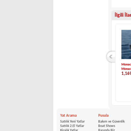
İlgili İl
Idea Marine-Idea 5...
BMA-X266
Monach
Idea Marine
BMA
Monac
23,500 €
00 €
1,16
Yat Arama
Pusula
Satılık Yeni Yatlar
Bakım ve Güvenlik
Satılık 2.El Yatlar
Boat Shows
Kiralık Yatlar
Basında Biz