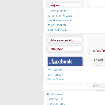
Yat Kiralama
Mağazası
Türkiye Fırsatları
Mesaj Gönder
Yunanistan Fırsatları
Hırvatistan Fırsatları
Diğer İlanları
İtalya Fırsatları
FİYATI :
İspanya Fırsatları
Favorilerime ekle
Haberler
Arkadaşıma gönder
Mağazalar
Yasal Uyarı
Teknik Öz
Marinalar
İlan Türü
Servisler
Yat Tipi
Facebook sayfamız
Yat Sigortası
Bayrak
Yat Transferi
Ülke
Tekne Survey
Şehir
Pusula
Bağlı Oldu
Boat Shows
Marka
Basında Biz
Hava Durumu
Model