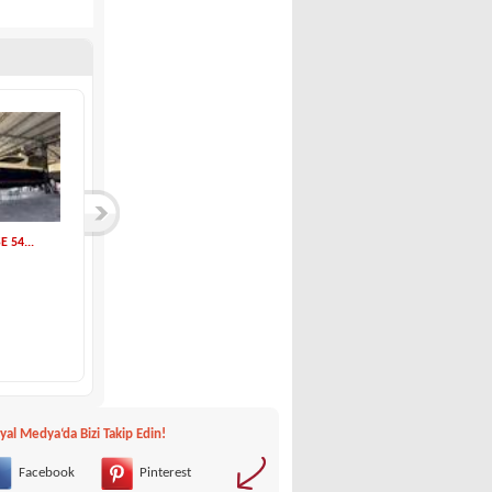
 54...
Italmar-ITALMAR WA...
Idea Marine-Idea 5...
Italmar
Idea Marine
30,000 €
23,500 €
yal Medya‘da Bizi Takip Edin!
Facebook
Pinterest