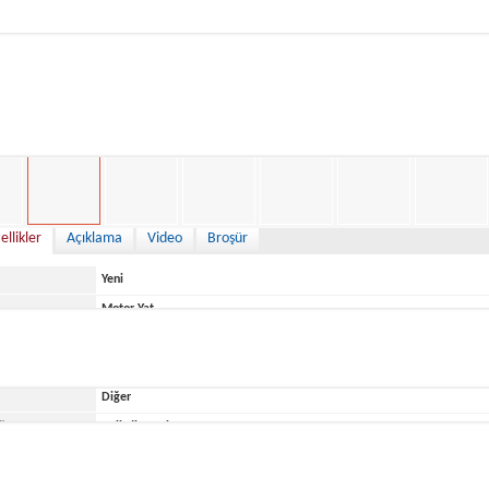
88,900 €
ellikler
Açıklama
Video
Broşür
Yeni
Motor Yat
Italy
Diğer
ğu Yer
Belirtilmemiş
Idea Marine
Idea 80 WA 2025