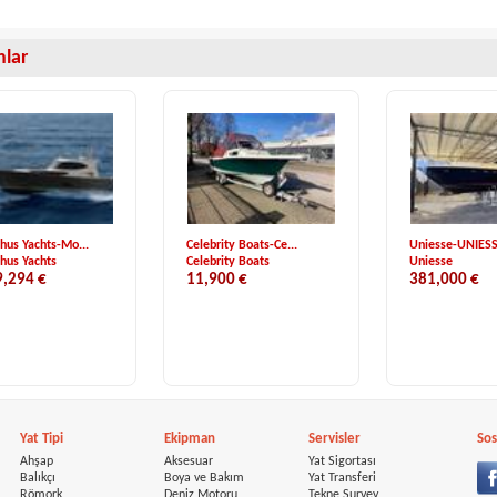
anlar
us Yachts-Mo...
Celebrity Boats-Ce...
Uniesse-UNIESSE
hus Yachts
Celebrity Boats
Uniesse
9,294 €
11,900 €
381,000 €
Yat Tipi
Ekipman
Servisler
Sos
Ahşap
Aksesuar
Yat Sigortası
Balıkçı
Boya ve Bakım
Yat Transferi
Römork
Deniz Motoru
Tekne Survey