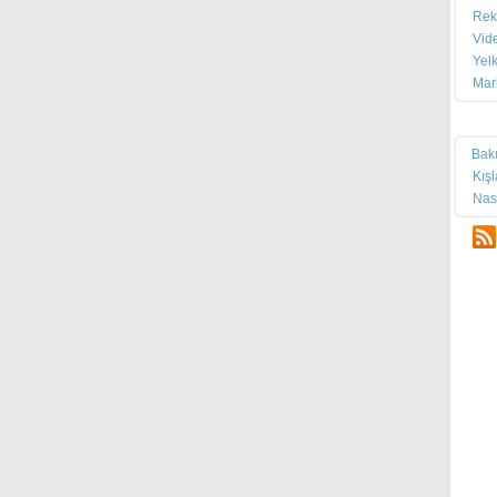
Rek
Vid
Yel
Mar
Tek
Bak
Kış
Nas