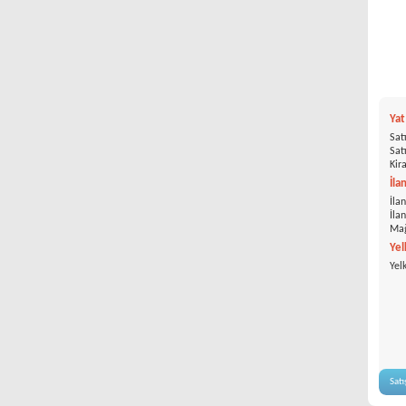
Ya
Satı
Satı
Kira
İla
İlan
İla
Mağ
Yel
Yel
Satı