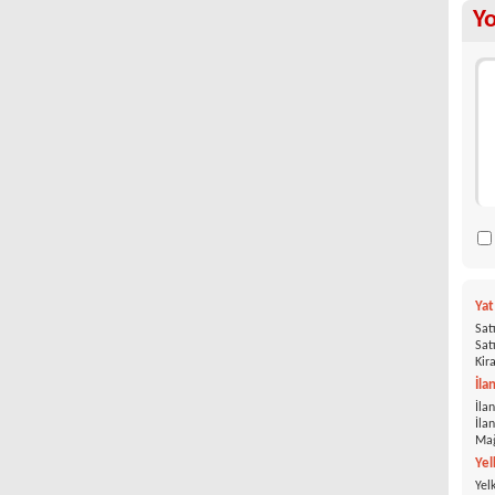
Y
Ya
Satı
Satı
Kira
İla
İlan
İla
Mağ
Yel
Yel