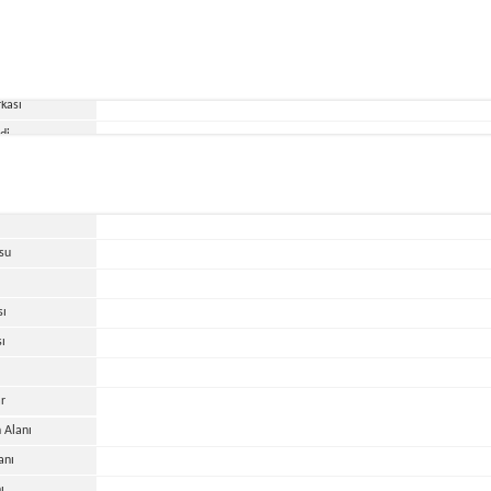
kası
di
cü
HP
ti
su
sı
sı
r
 Alanı
anı
ı