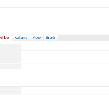
ellikler
Açıklama
Video
Broşür
ğu Yer
ihi