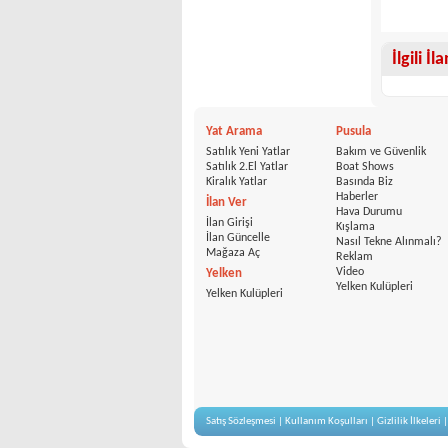
İlgili İl
Yat Arama
Pusula
Satılık Yeni Yatlar
Bakım ve Güvenlik
Satılık 2.El Yatlar
Boat Shows
Kiralık Yatlar
Basında Biz
Haberler
İlan Ver
Hava Durumu
İlan Girişi
Kışlama
İlan Güncelle
Nasıl Tekne Alınmalı?
Mağaza Aç
Reklam
Video
Yelken
Yelken Kulüpleri
Yelken Kulüpleri
Satış Sözleşmesi
|
Kullanım Koşulları
|
Gizlilik İlkeleri