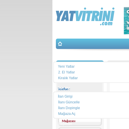
Yat Arama
İletişim
Yeni Yatlar
2. El Yatlar
Kiralık Yatlar
İlan Ver
Telefon :
İlan Girişi
Cep
Telefonu :
İlanı Güncelle
İlanı Dopingle
Adres :
Mağaza Aç
Mağazası
Ekipman