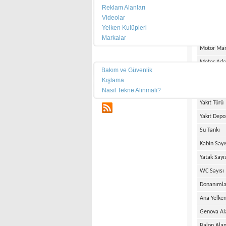
Reklam Alanları
En
Videolar
Su Kesimi
Yelken Kulüpleri
Ağırlık
Markalar
Motor Mar
Teknik
Motor Ade
Bakım ve Güvenlik
Motor Gü
Kışlama
Motor Saa
Nasıl Tekne Alınmalı?
Yakıt Türü
RSS
Yakıt Depo
Su Tankı
Kabin Sayı
Yatak Sayı
WC Sayısı
Donanımla
Ana Yelken
Genova Al
Balon Alan