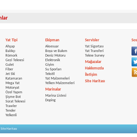
anlar
Yat Tipi
Ekipman
Servisler
Sos
Ahşap
Aksesuar
Yat Sigortası
Balıkçı
Boya ve Bakım
Yat Transferi
Römork
Deniz Motoru
Tekne Survey
Gezi Teknesi
Elektronik
Mağazalar
Gulet
Giyim
Hakkımızda
Fiber
Su Sporları
Jet Ski
Tekstil
İletişim
Katamaran
Yat Malzemeleri
Site Haritası
Mega Yat
Yelken Malzemeleri
Motoryat
Marinalar
Özel Yapım
Marina Listesi
Şişme Bot
Doping
Sürat Teknesi
Trawler
Tender
Yelkenli
|
Site Haritası