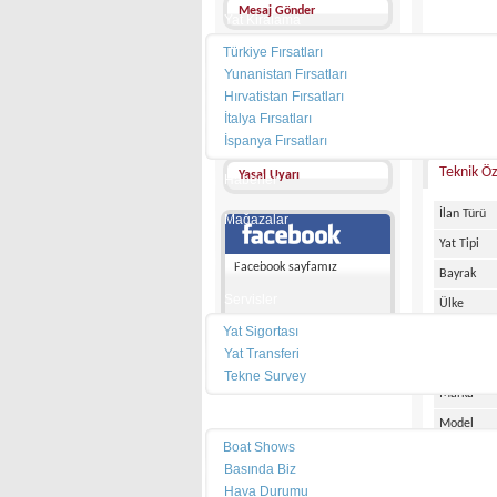
Mesaj Gönder
Yat Kiralama
Türkiye Fırsatları
Diğer İlanları
Yunanistan Fırsatları
Favorilerime ekle
Hırvatistan Fırsatları
FİYATI :
İtalya Fırsatları
Arkadaşıma gönder
İspanya Fırsatları
Teknik Öz
Yasal Uyarı
Haberler
İlan Türü
Mağazalar
Yat Tipi
Marinalar
Facebook sayfamız
Bayrak
Servisler
Ülke
Yat Sigortası
Şehir
Yat Transferi
Bağlı Oldu
Tekne Survey
Marka
Pusula
Model
Boat Shows
Üretim Tar
Basında Biz
Boy
Hava Durumu