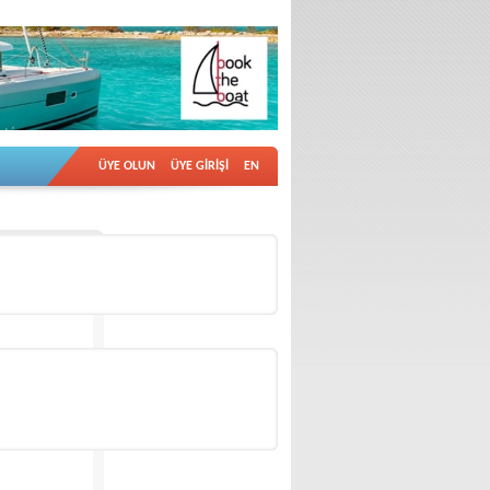
ÜYE OLUN
ÜYE GİRİŞİ
EN
İlan no: