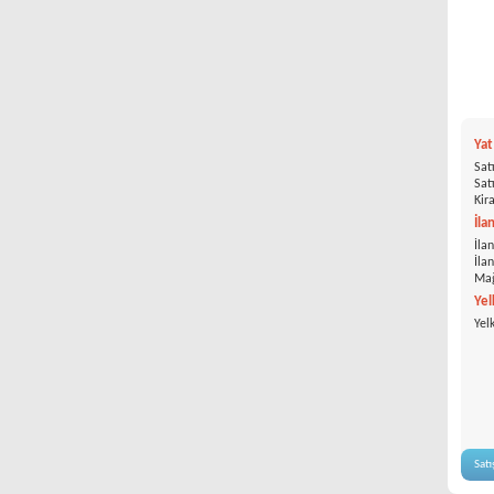
Ya
Satı
Satı
Kira
İla
İlan
İla
Mağ
Yel
Yel
Satı