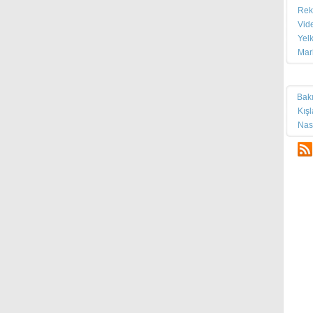
Rek
Vid
Yel
Mar
Tek
Bak
Kış
Nas