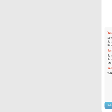
Ya
Satı
Satı
Kira
İla
İlan
İla
Mağ
Yel
Yel
Satı