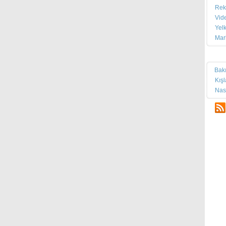
Rek
Vid
Yel
Mar
Tek
Bak
Kış
Nas