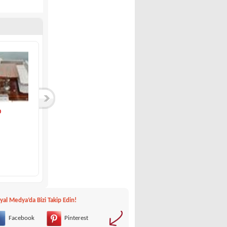
0
Sessa-C35 SPORT CO...
Ranieri Internatio...
Sessa
Ranieri International
190,000 €
00 €
yal Medya‘da Bizi Takip Edin!
Facebook
Pinterest