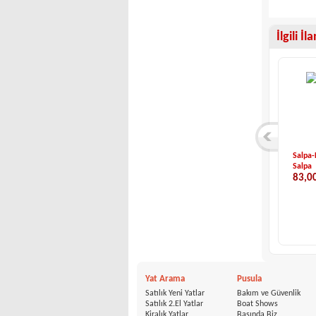
İlgili İl
Ranieri Internatio...
Boesch-Boesch 590 ...
Salpa-
Ranieri International
Boesch
Salpa
00 €
54,900 €
83,0
Yat Arama
Pusula
Satılık Yeni Yatlar
Bakım ve Güvenlik
Satılık 2.El Yatlar
Boat Shows
Kiralık Yatlar
Basında Biz