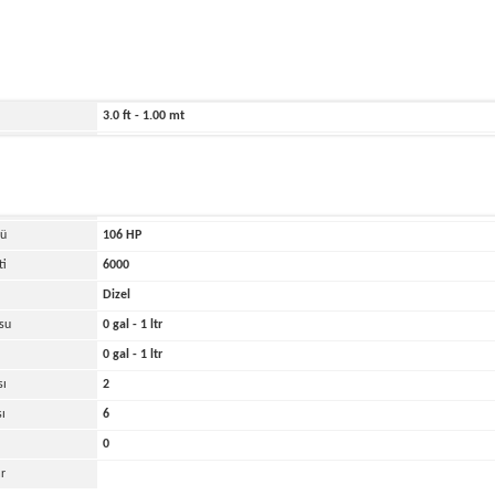
ihi
1973
315.0 ft - 96.00 mt
279.0 ft - 85.00 mt
3.0 ft - 1.00 mt
8000 lbs - 4.00 tons
kası
Diğer
di
1
cü
106
HP
ti
6000
Dizel
su
0 gal - 1 ltr
0 gal - 1 ltr
sı
2
sı
6
0
r