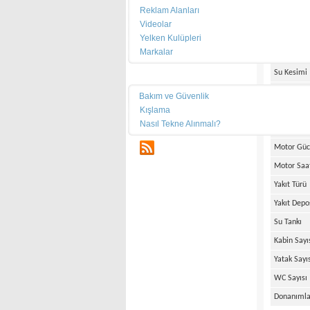
Reklam Alanları
Üretim Tar
Videolar
Boy
Yelken Kulüpleri
Markalar
En
Su Kesimi
Teknik
Ağırlık
Bakım ve Güvenlik
Kışlama
Motor Mar
Nasıl Tekne Alınmalı?
Motor Ade
RSS
Motor Gü
Motor Saa
Yakıt Türü
Yakıt Depo
Su Tankı
Kabin Sayı
Yatak Sayı
WC Sayısı
Donanımla