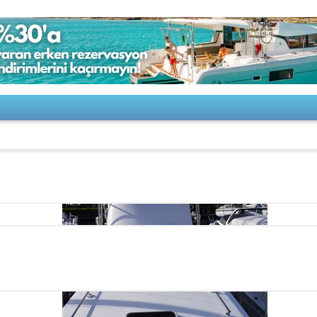
merglass 32 AK II Fly refit to be finished