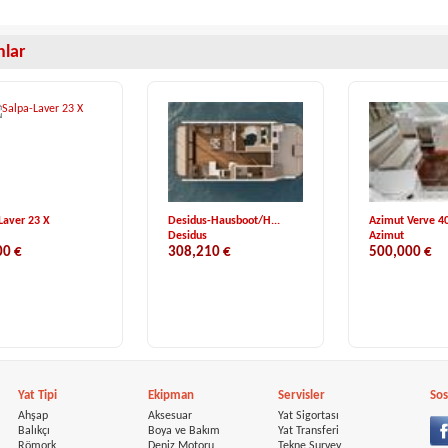
anlar
Laver 23 X
Desidus-Hausboot/H...
Azimut Verve 4
Desidus
Azimut
00 €
308,210 €
500,000 €
Yat Tipi
Ekipman
Servisler
Sos
Ahşap
Aksesuar
Yat Sigortası
Balıkçı
Boya ve Bakım
Yat Transferi
Römork
Deniz Motoru
Tekne Survey