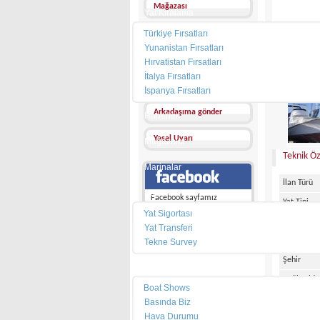
Mağazası
Yat Kiralama
Türkiye Fırsatları
Mesaj Gönder
Yunanistan Fırsatları
Diğer İlanları
Hırvatistan Fırsatları
İtalya Fırsatları
FİYATI :
Favorilerime ekle
İspanya Fırsatları
Arkadaşıma gönder
Haberler
Yasal Uyarı
Mağazalar
Teknik Öz
Marinalar
İlan Türü
Servisler
Facebook sayfamız
Yat Tipi
Yat Sigortası
Bayrak
Yat Transferi
Ülke
Tekne Survey
Şehir
Pusula
Bağlı Oldu
Boat Shows
Marka
Basında Biz
Hava Durumu
Model