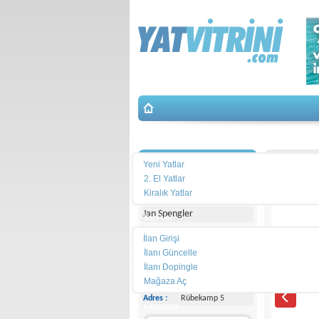
Yat Arama
İletişim
De Amer-A
Yeni Yatlar
2. El Yatlar
Michael Schmidt & Partner
Kiralık Yatlar
Jan Spengler
İlan Ver
İlan Girişi
Telefon :
+49 4101 5155566
İlanı Güncelle
İlanı Dopingle
Cep
Telefonu :
-
Mağaza Aç
Adres :
Rübekamp 5
Ekipman