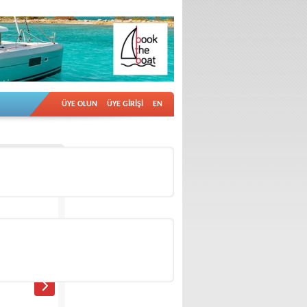
ÜYE OLUN
ÜYE GİRİŞİ
EN
İlan no: 18960