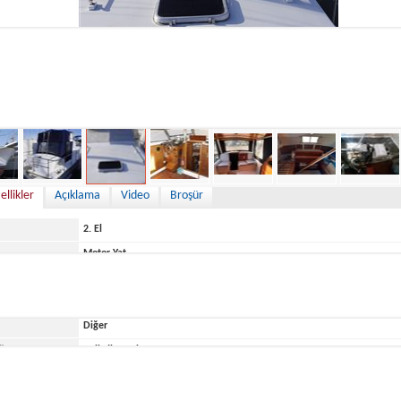
19,000 €
ellikler
Açıklama
Video
Broşür
2. El
Motor Yat
Italy
Diğer
ğu Yer
Belirtilmemiş
De Amer
Amerglass 32 AK II Fly refit to be finished