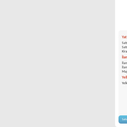
Ya
Satı
Satı
Kira
İla
İlan
İla
Mağ
Yel
Yel
Satı