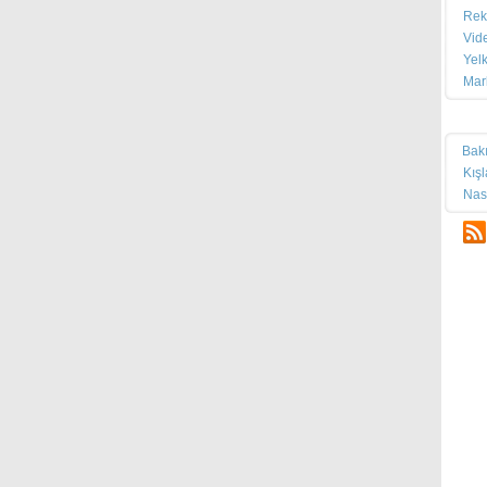
Rek
Vid
Yel
Mar
Tek
Bak
Kış
Nas