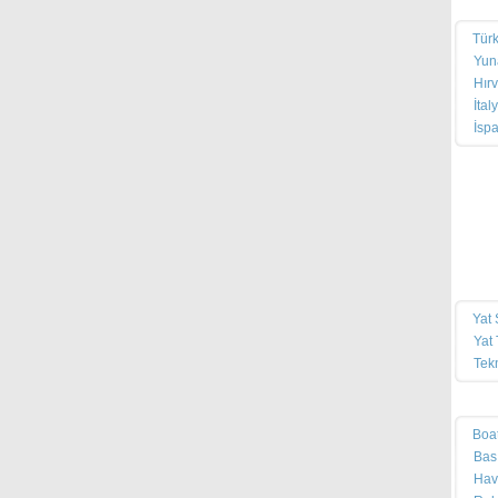
Yat
Türk
Yuna
Hırv
İtal
İspa
Hab
Mağ
Mar
Serv
Yat 
Yat 
Tek
Pus
Boa
Bas
Hav