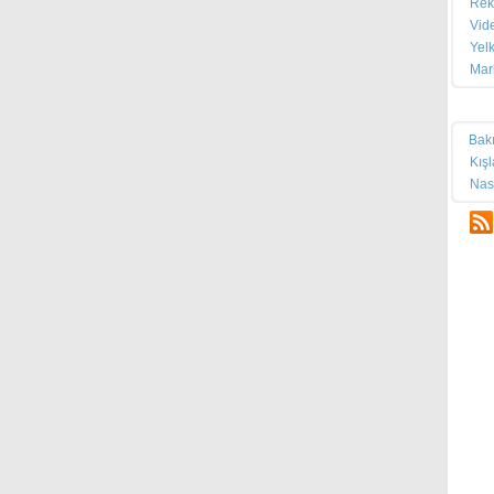
Rek
Vid
Yel
Mar
Tek
Bak
Kış
Nas