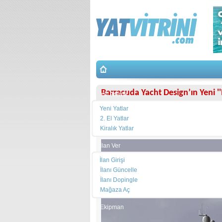
Barracuda Yacht Design’ın Yeni '
Yat Arama
Yeni Yatlar
İspanyol tasarım stüdyosu
Barracuda Ya
2. El Yatlar
Fino Yachts
’ın yeni modeli olarak ortaya 
Kiralık Yatlar
İlan Ver
İlan Girişi
İlanı Güncelle
İlanı Dopingle
Mağaza Aç
Ekipman