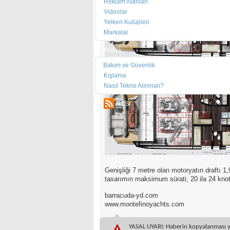
Reklam Alanları
Videolar
Yelken Kulüpleri
Markalar
Teknik
Bakım ve Güvenlik
Kışlama
Nasıl Tekne Alınmalı?
RSS
Genişliği 7 metre olan motoryatın draftı 1
tasarımın maksimum sürati, 20 ila 24 kno
barracuda-yd.com
www.montefinoyachts.com
YASAL UYARI: Haberin kopyalanması yasa