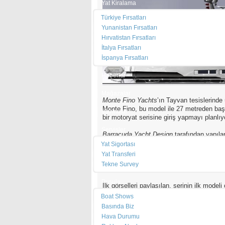
Yat Kiralama
Türkiye Fırsatları
Yunanistan Fırsatları
Hırvatistan Fırsatları
İtalya Fırsatları
İspanya Fırsatları
Haberler
Mağazalar
Monte Fino Yachts
’ın Tayvan tesislerinde
Monte Fino, bu model ile 27 metreden baş
Marinalar
bir motoryat serisine giriş yapmayı planlıy
Servisler
Barracuda Yacht Design
tarafından yapılan
seri motoryatların geliştirme sürecinde AB
Yat Sigortası
neticesinde çok çeşitli kişiselleştirme seç
Yat Transferi
Motoryat, modern görünümlü uzun pencere 
Tekne Survey
biçiminde pencere seçenekleriyle alıcıya 
Pusula
İlk görselleri paylaşılan, serinin ilk model
yükseltilmiş dümen evi seçenekleri de alı
Boat Shows
Basında Biz
Hava Durumu