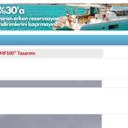
'MF100'' Tasarımı
11/3/2022
cht Design
; 30,6 metrelik yeni tasarımını açıkladı.
Monte
çıkarılan tasarımın adı
MF100
.