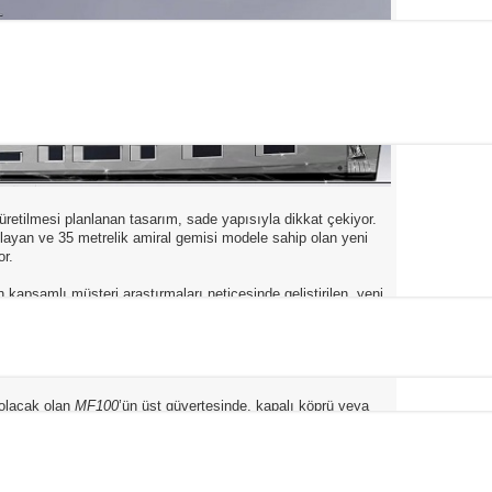
 üretilmesi planlanan tasarım, sade yapısıyla dikkat çekiyor.
layan ve 35 metrelik amiral gemisi modele sahip olan yeni
or.
 kapsamlı müşteri araştırmaları neticesinde geliştirilen, yeni
D’li satışçı John Olson da yer aldı. Tüm bu çalışmaların
enekleri sunan, “pazara uygun” bir konsept ortaya çıkarıldı.
veya daha klasik bir hava katan; kısa, dikdörtgen
sunulacak.
i olacak olan
MF100
’ün üst güvertesinde, kapalı köprü veya
cıya ayrıca sunulacak.