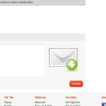
 kanuni işlem yapılacaktır.
Gönder
Yat Tipi
Ekipman
Servisler
Sos
Ahşap
Aksesuar
Yat Sigortası
Balıkçı
Boya ve Bakım
Yat Transferi