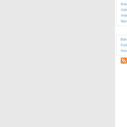
Rek
Vid
Yel
Mar
Tek
Bak
Kış
Nas