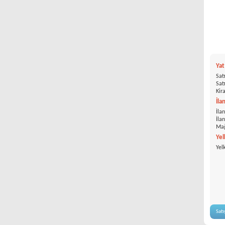
Ya
Satı
Satı
Kira
İla
İlan
İla
Mağ
Yel
Yel
Satı