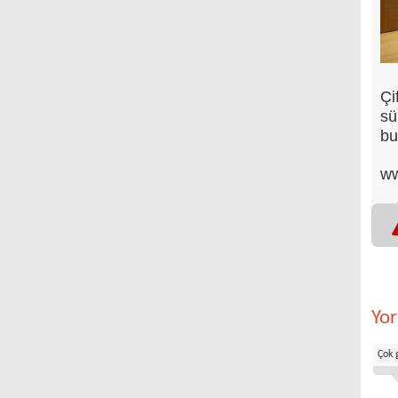
Çi
sü
bu
ww
Yo
Çok 