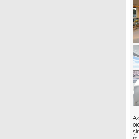
Ak
ol
şi
mi