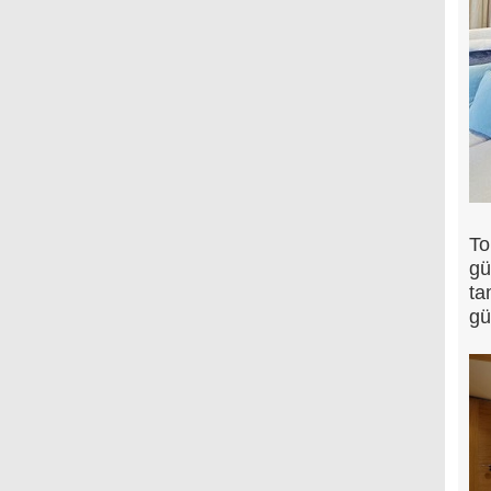
To
gü
ta
gü