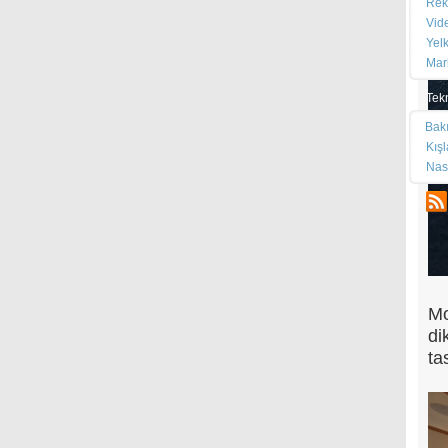
Rek
Vid
Yel
Mar
Tek
Bak
Kış
Nas
Mo
di
ta