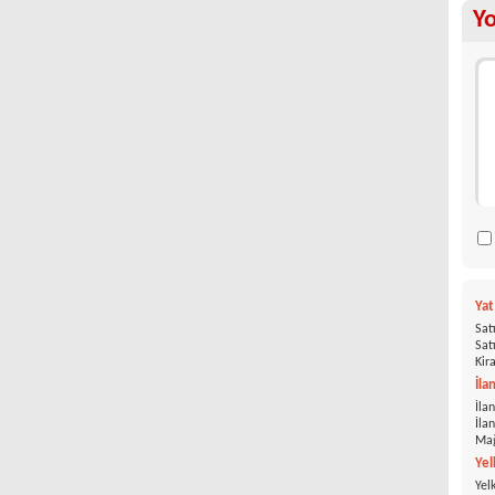
Y
Ya
Satı
Satı
Kira
İla
İlan
İla
Mağ
Yel
Yel