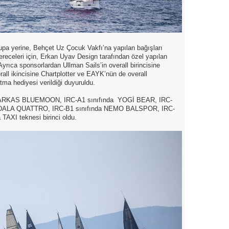
upa yerine, Behçet Uz Çocuk Vakfı’na yapılan bağışları
dereceleri için, Erkan Uyav Design tarafından özel yapılan
Ayrıca sponsorlardan Ullman Sails’in overall birincisine
all ikincisine Chartplotter ve EAYK’nün de overall
ma hediyesi verildiği duyuruldu.
nda ARKAS BLUEMOON, IRC-A1 sınıfında YOGİ BEAR, IRC-
a DALA QUATTRO, IRC-B1 sınıfında NEMO BALSPOR, IRC-
TAXI teknesi birinci oldu.