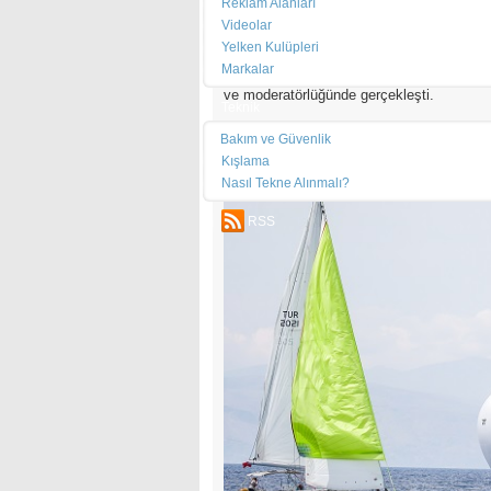
Trofenin son gün son yarışı için tüm ekipl
Reklam Alanları
Marina’dan ayrılıp start hattında buluştular
Videolar
trofeyi daha tamamlayarak, kokteyl ve ödül 
Yelken Kulüpleri
Markalar
Ödül töreni ve kokteyl Çeşme Marina Yac
ve moderatörlüğünde gerçekleşti.
Teknik
Bakım ve Güvenlik
Kışlama
Nasıl Tekne Alınmalı?
RSS