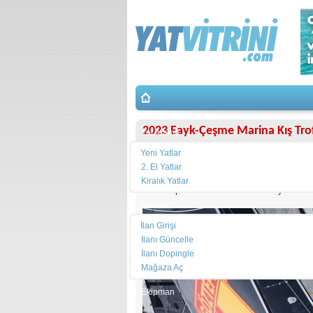
2023 Eayk-Çeşme Marina Kış Tro
Yat Arama
Yeni Yatlar
EAYK - Çeşme Marina Kış Trofesi
nin VI
2. El Yatlar
gerçekleşti. Kış Trofesinin son yarış ayağ
Kiralık Yatlar
üzere toplam 31 teknenin katılımıyla start 
İlan Ver
İlan Girişi
İlanı Güncelle
İlanı Dopingle
Mağaza Aç
Ekipman