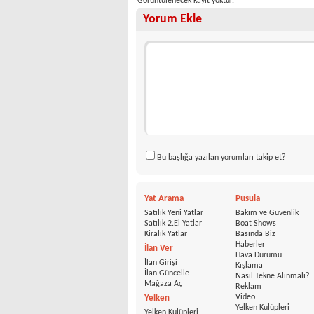
Görüntülenecek kayıt yoktur.
Yorum Ekle
Bu başlığa yazılan yorumları takip et?
Yat Arama
Pusula
Satılık Yeni Yatlar
Bakım ve Güvenlik
Satılık 2.El Yatlar
Boat Shows
Kiralık Yatlar
Basında Biz
Haberler
İlan Ver
Hava Durumu
İlan Girişi
Kışlama
İlan Güncelle
Nasıl Tekne Alınmalı?
Mağaza Aç
Reklam
Video
Yelken
Yelken Kulüpleri
Yelken Kulüpleri