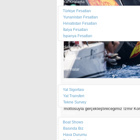
Yat Kiralama
Türkiye Fırsatları
Yunanistan Fırsatları
Hırvatistan Fırsatları
İtalya Fırsatları
İspanya Fırsatları
Haberler
Mağazalar
Marinalar
Servisler
EAYK-Çeşme Marina
Komodoru Akif Sezer 
Yat Sigortası
sahipliği yapan
Çeşme Marina
olmak üzere
Yat Transferi
Rigging/Kaya Ropes ve Alaçatı Bike House’a
Tekne Survey
Çeşme’den Foça’ya offshore gerçekleştire
mottosuyla gerçekleştireceğimiz İzmir Körfe
Pusula
Yarışların ilk günü, kayıtlar ve Baş Hakem 
Boat Shows
IRC sınıfları C1 rotasında, Destek sınıfla
Basında Biz
yerlerini aldılar.
Hava Durumu