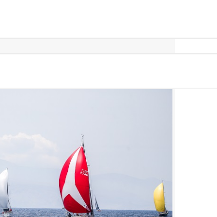
er, online paylaşılan brifing ardından 11:00’de Çeşme
. A2 ve Coğrafi – 2 rotalarında 2 yarış yapan ekipler bir
töreni için Marina Yacht Club’da bir araya geldiler.
ht Club’da, EAYK Komodoru Akif Sezer’in açılış konuşması