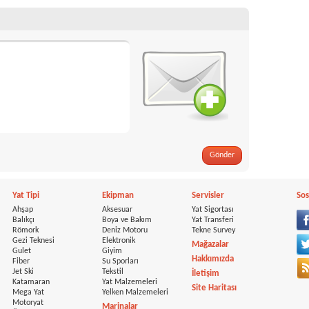
Gönder
Yat Tipi
Ekipman
Servisler
Sos
Ahşap
Aksesuar
Yat Sigortası
Balıkçı
Boya ve Bakım
Yat Transferi
Römork
Deniz Motoru
Tekne Survey
Gezi Teknesi
Elektronik
Mağazalar
Gulet
Giyim
Hakkımızda
Fiber
Su Sporları
Jet Ski
Tekstil
İletişim
Katamaran
Yat Malzemeleri
Site Haritası
Mega Yat
Yelken Malzemeleri
Motoryat
Marinalar