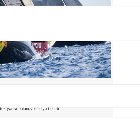
ilk gün brifingte yaptığı konuşmada; “Başta trofeye ev
, sponsorlarımız Ulllman Sails, Raymarine, Kmh
 teşekkürlerimizi iletiyoruz. 10-11 Haziran tarihlerinde
ceğimiz bir yarışımız ve 29 Ekim’de de 100.yılda 100 mil
z yarışı bulunuyor.” diye belirtti.
Eşref Uzun’un brifingte verdiği bilgilendirmeler ardından;
rı da Coğrafi-1 rotasında yarışmak üzere start hattında