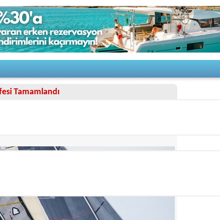
fesi Tamamlandı
5/29/2023
.Ayak yarışları, geçtiğimiz hafta sonu Çeşme Marina’da
ı, 20-21 Mayıs tarihlerinde 7 Destek, 24 IRC sınıfı olmak
verdi.