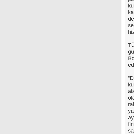
ku
ka
de
se
hi
TÜ
gü
Bo
ed
“D
ku
al
ol
ra
ya
ay
fi
sa