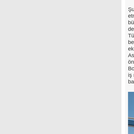
Şu
et
bü
de
Tü
be
ek
As
ön
Bo
iş
ba