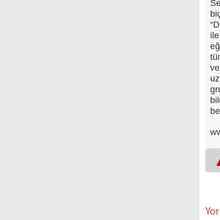
Se
bi
“D
il
eğ
tü
ve
uz
gr
bi
be
ww
Yo