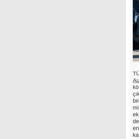
TÜ
Au
kö
çı
bi
mi
ek
de
en
ka