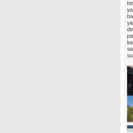
bi
ya
ba
ya
de
pa
ka
sa
su