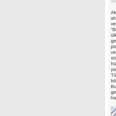
Ak
al
ve
“B
ül
ge
pl
ve
si
hi
ya
Tü
bö
Bu
ge
ha