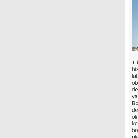
Tü
hi
la
ob
de
ya
Bo
de
ol
ko
ön
pl