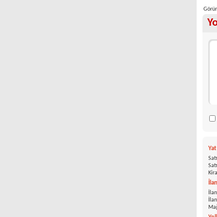
Görün
Y
Ya
Satı
Satı
Kira
İla
İlan
İla
Mağ