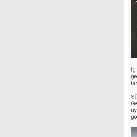
İç
ge
ta
Sü
Ge
uy
gö