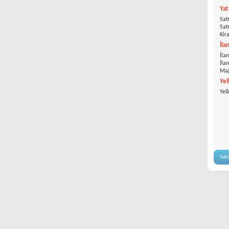
Ya
Satı
Satı
Kira
İla
İlan
İla
Mağ
Yel
Yel
Satı