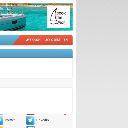
ÜYE OLUN
ÜYE GİRİŞİ
EN
ntısına tıklamanız da yeterlidir.
yal Medya‘da Bizi Takip Edin!
Facebook
Pinterest
Twitter
Linkedin