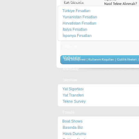
Yat Kiralama
İlan Güncelle
Nasıl Tekne Alınmalı?
Mağaza Aç
Reklam
Türkiye Fırsatları
Video
Yelken
Yunanistan Fırsatları
Yelken Kulüpleri
Yelken Kulüpleri
Hırvatistan Fırsatları
İtalya Fırsatları
İspanya Fırsatları
Haberler
Mağazalar
Satış Sözleşmesi
|
Kullanım Koşulları
|
Gizlilik İlkeleri
Marinalar
Servisler
Yat Sigortası
Yat Transferi
Tekne Survey
Pusula
Boat Shows
Basında Biz
Hava Durumu