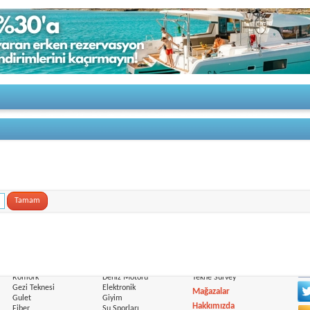
dunu aşağıdaki alana yazıp "Tamam" butonuna tıklayınız. E-postada bulunan aktivasyon bağla
 bu süre içinde girilmezse, üyelik otomatik olarak iptal edilecektir.
Tamam
Yat Tipi
Ekipman
Servisler
Sos
Ahşap
Aksesuar
Yat Sigortası
Balıkçı
Boya ve Bakım
Yat Transferi
Römork
Deniz Motoru
Tekne Survey
Gezi Teknesi
Elektronik
Mağazalar
Gulet
Giyim
Hakkımızda
Fiber
Su Sporları