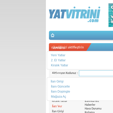
Üyeliğinizi aktifleştirin
Yat Arama
Yeni Yatlar
Üye olduğunuzu bildiren e-postadaki aktivasyon ko
2. El Yatlar
Aktivasyon kodu 24 saat geçerlidir.
Aktivasyon kodu
Kiralık Yatlar
Aktivasyon Kodunuz
:
İlan Ver
İlan Girişi
İlanı Güncelle
Yat Arama
Pusula
İlanı Dopingle
Satılık Yeni Yatlar
Bakım ve Güvenlik
Mağaza Aç
Satılık 2.El Yatlar
Boat Shows
Kiralık Yatlar
Basında Biz
Haberler
Ekipman
İlan Ver
Hava Durumu
İlan Girişi
Kışlama