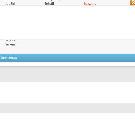
Jet Ski
Tekstil
İletişim
Katamaran
Yat Malzemeleri
Site Haritası
Mega Yat
Yelken Malzemeleri
Motoryat
Marinalar
Özel Yapım
Marina Listesi
Şişme Bot
Doping
Sürat Teknesi
Trawler
Tender
Yelkenli
|
Site Haritası