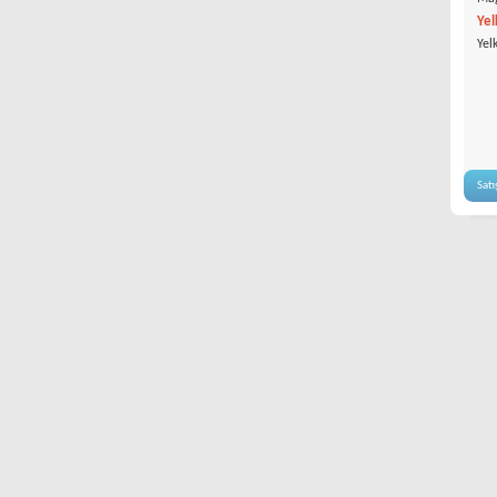
Yel
Yel
Satı