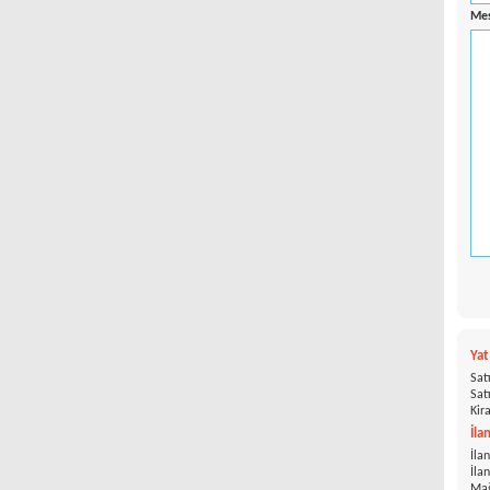
Mes
Ya
Satı
Satı
Kira
İla
İlan
İla
Mağ