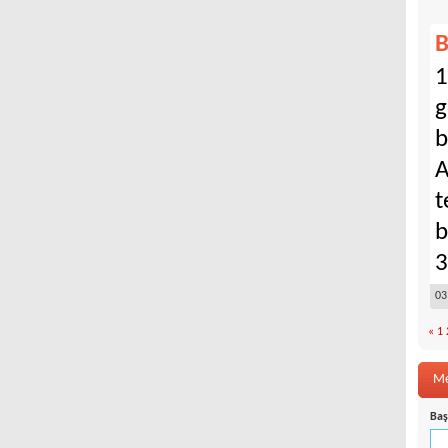
B
1
g
b
A
t
b
3
03
«
1
Me
Baş