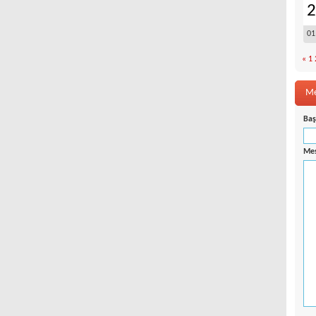
2
01
«
1
Me
Baş
Mes