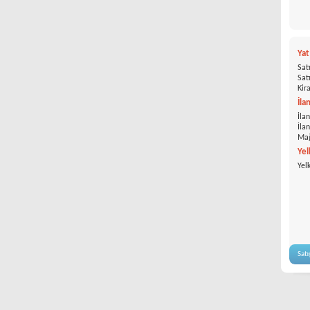
Ya
Satı
Satı
Kira
İla
İlan
İla
Mağ
Yel
Yel
Satı